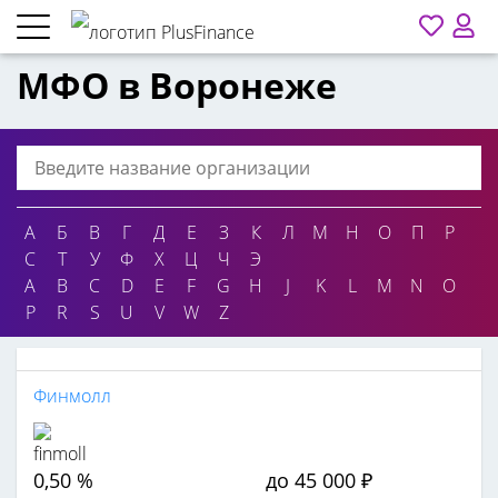
МФО в Воронеже
А
Б
В
Г
Д
Е
З
К
Л
М
Н
О
П
Р
С
Т
У
Ф
Х
Ц
Ч
Э
A
B
C
D
E
F
G
H
J
K
L
M
N
O
P
R
S
U
V
W
Z
Финмолл
0,50 %
до 45 000 ₽