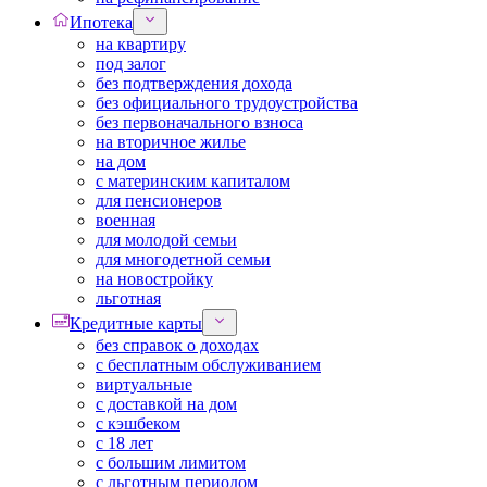
Ипотека
на квартиру
под залог
без подтверждения дохода
без официального трудоустройства
без первоначального взноса
на вторичное жилье
на дом
с материнским капиталом
для пенсионеров
военная
для молодой семьи
для многодетной семьи
на новостройку
льготная
Кредитные карты
без справок о доходах
с бесплатным обслуживанием
виртуальные
с доставкой на дом
с кэшбеком
с 18 лет
с большим лимитом
с льготным периодом