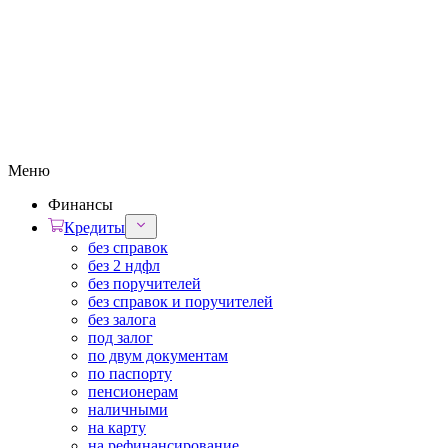
Меню
Финансы
Кредиты
без справок
без 2 ндфл
без поручителей
без справок и поручителей
без залога
под залог
по двум документам
по паспорту
пенсионерам
наличными
на карту
на рефинансирование