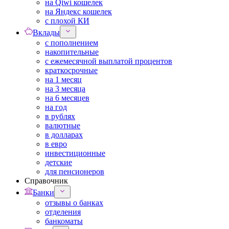
на Qiwi кошелек
на Яндекс кошелек
с плохой КИ
Вклады
с пополнением
накопительные
с ежемесячной выплатой процентов
краткосрочные
на 1 месяц
на 3 месяца
на 6 месяцев
на год
в рублях
валютные
в долларах
в евро
инвестиционные
детские
для пенсионеров
Справочник
Банки
отзывы о банках
отделения
банкоматы