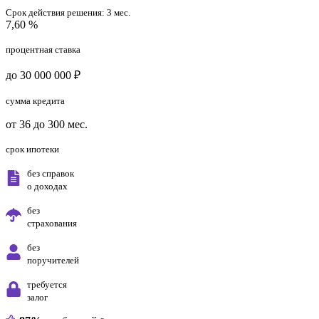
Срок действия решения:
3 мес.
7,60 %
процентная ставка
до 30 000 000 ₽
сумма кредита
от 36 до 300 мес.
срок ипотеки
без справок
о доходах
без
страхования
без
поручителей
требуется
залог