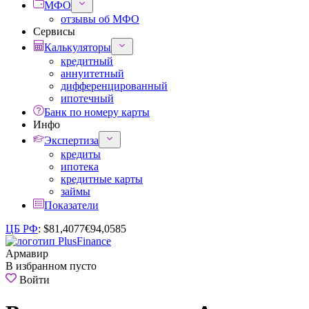
МФО
отзывы об МФО
Сервисы
Калькуляторы
кредитный
аннуитетный
дифференцированный
ипотечный
Банк по номеру карты
Инфо
Экспертиза
кредиты
ипотека
кредитные карты
займы
Показатели
ЦБ РФ
:
$
81,4077
€
94,0585
Армавир
В избранном пусто
Войти