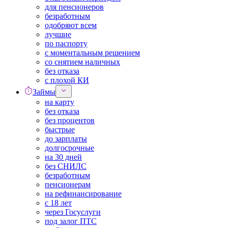
для пенсионеров
безработным
одобряют всем
лучшие
по паспорту
с моментальным решением
со снятием наличных
без отказа
с плохой КИ
Займы
на карту
без отказа
без процентов
быстрые
до зарплаты
долгосрочные
на 30 дней
без СНИЛС
безработным
пенсионерам
на рефинансирование
с 18 лет
через Госуслуги
под залог ПТС