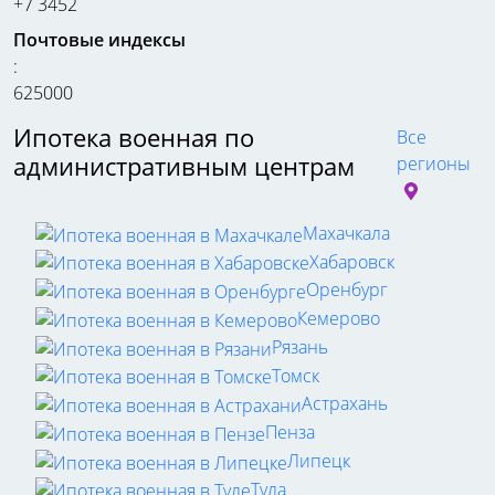
+7 3452
Почтовые индексы
:
625000
Ипотека военная по
Все
административным центрам
регионы
Махачкала
Хабаровск
Оренбург
Кемерово
Рязань
Томск
Астрахань
Пенза
Липецк
Тула