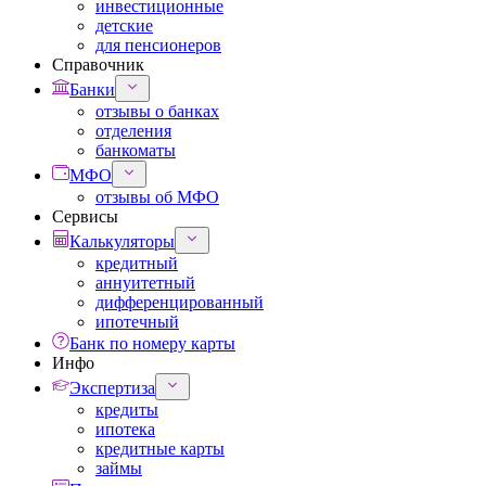
инвестиционные
детские
для пенсионеров
Справочник
Банки
отзывы о банках
отделения
банкоматы
МФО
отзывы об МФО
Сервисы
Калькуляторы
кредитный
аннуитетный
дифференцированный
ипотечный
Банк по номеру карты
Инфо
Экспертиза
кредиты
ипотека
кредитные карты
займы