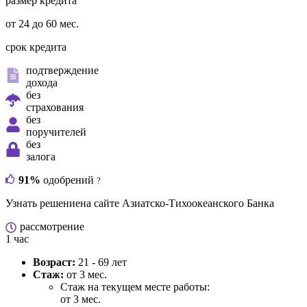
размер кредита
от 24 до 60 мес.
срок кредита
подтверждение
дохода
без
страхования
без
поручителей
без
залога
91%
одобрений
?
Узнать решение
на сайте Азиатско-Тихоокеанского Банка
рассмотрение
1 час
Возраст:
21 - 69 лет
Стаж:
от 3 мес.
Стаж на текущем месте работы:
от 3 мес.