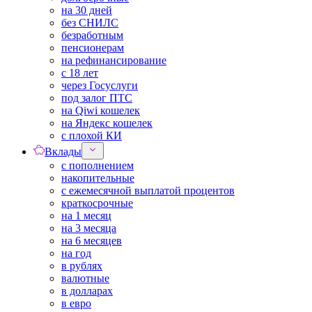
на 30 дней
без СНИЛС
безработным
пенсионерам
на рефинансирование
с 18 лет
через Госуслуги
под залог ПТС
на Qiwi кошелек
на Яндекс кошелек
с плохой КИ
Вклады
с пополнением
накопительные
с ежемесячной выплатой процентов
краткосрочные
на 1 месяц
на 3 месяца
на 6 месяцев
на год
в рублях
валютные
в долларах
в евро