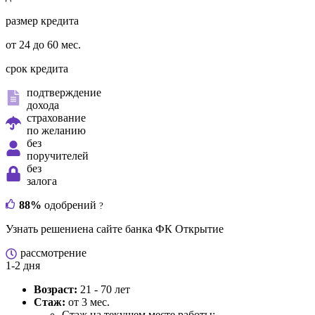
размер кредита
от 24 до 60 мес.
срок кредита
подтверждение
дохода
страхование
по желанию
без
поручителей
без
залога
88%
одобрений
?
Узнать решение
на сайте банка ФК Открытие
рассмотрение
1-2 дня
Возраст:
21 - 70 лет
Стаж:
от 3 мес.
Стаж на текущем месте работы: