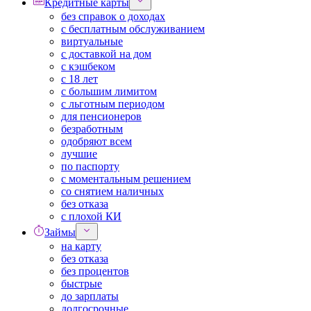
Кредитные карты
без справок о доходах
с бесплатным обслуживанием
виртуальные
с доставкой на дом
с кэшбеком
с 18 лет
с большим лимитом
с льготным периодом
для пенсионеров
безработным
одобряют всем
лучшие
по паспорту
с моментальным решением
со снятием наличных
без отказа
с плохой КИ
Займы
на карту
без отказа
без процентов
быстрые
до зарплаты
долгосрочные