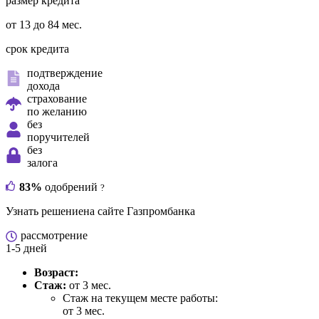
размер кредита
от 13 до 84 мес.
срок кредита
подтверждение
дохода
страхование
по желанию
без
поручителей
без
залога
83%
одобрений
?
Узнать решение
на сайте Газпромбанка
рассмотрение
1-5 дней
Возраст:
Стаж:
от 3 мес.
Стаж на текущем месте работы:
от 3 мес.