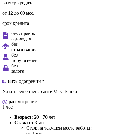
размер кредита
от 12 до 60 мес.
срок кредита
без справок
о доходах
без
страхования
без
поручителей
без
залога
88%
одобрений
?
Узнать решение
на сайте МТС Банка
рассмотрение
1 час
Возраст:
20 - 70 лет
Стаж:
от 3 мес.
Стаж на текущем месте работы:
от 3 мес.