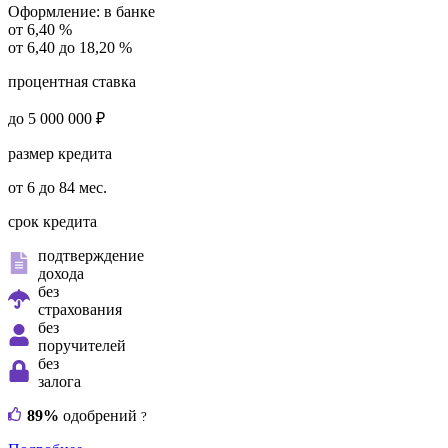
Оформление:
в банке
от 6,40 %
от 6,40 до 18,20 %
процентная ставка
до 5 000 000 ₽
размер кредита
от 6 до 84 мес.
срок кредита
подтверждение
дохода
без
страхования
без
поручителей
без
залога
89%
одобрений
?