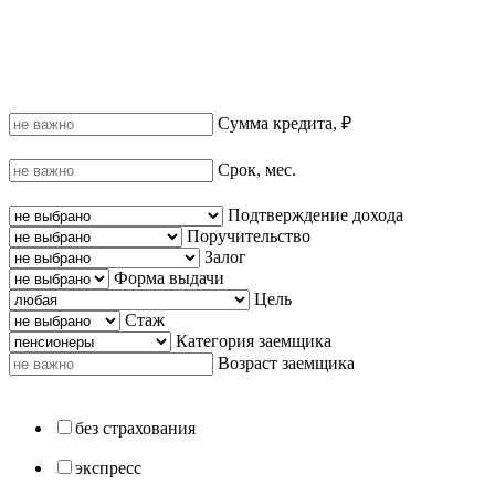
Сумма кредита, ₽
Срок, мес.
Подтверждение дохода
Поручительство
Залог
Форма выдачи
Цель
Стаж
Категория заемщика
Возраст заемщика
без страхования
экспресс