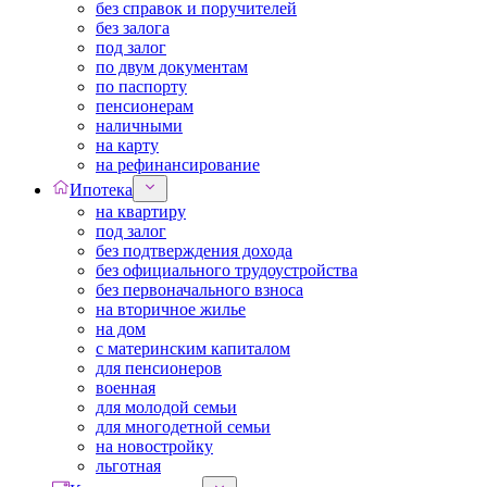
без справок и поручителей
без залога
под залог
по двум документам
по паспорту
пенсионерам
наличными
на карту
на рефинансирование
Ипотека
на квартиру
под залог
без подтверждения дохода
без официального трудоустройства
без первоначального взноса
на вторичное жилье
на дом
с материнским капиталом
для пенсионеров
военная
для молодой семьи
для многодетной семьи
на новостройку
льготная