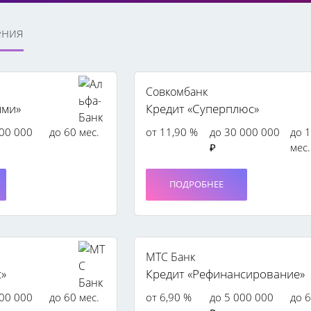
ения
Совкомбанк
ыми»
Кредит «Суперплюс»
500 000
до 60 мес.
от 11,90 %
до 30 000 000
до 
₽
мес.
ПОДРОБНЕЕ
МТС Банк
с»
Кредит «Рефинансирование»
000 000
до 60 мес.
от 6,90 %
до 5 000 000
до 6