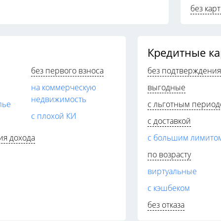
без кар
Кредитные к
без первого взноса
без подтверждения
на коммерческую
выгодные
недвижимость
лье
с льготным перио
с плохой КИ
с доставкой
ия дохода
с большим лимито
по возрасту
виртуальные
с кэшбеком
без отказа