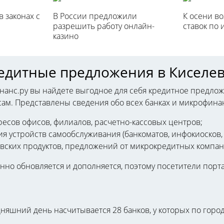
 законах с
В России предложили
К осени в
разрешить работу онлайн-
ставок по 
казино
редитные предложения в Киселев
анс.ру вы найдете выгодное для себя кредитное предло
м. Представлены сведения обо всех банках и микрофинан
ресов офисов, филиалов, расчетно-кассовых центров;
я устройств самообслуживания (банкоматов, инфокиосков,
вских продуктов, предложений от микрокредитных компан
но обновляется и дополняется, поэтому посетители порта
дняшний день насчитывается 28 банков, у которых по горо