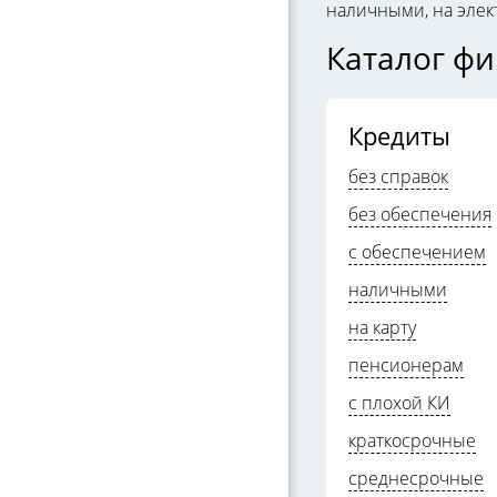
наличными, на элек
Каталог ф
Кредиты
без справок
без обеспечения
с обеспечением
наличными
на карту
пенсионерам
с плохой КИ
краткосрочные
среднесрочные