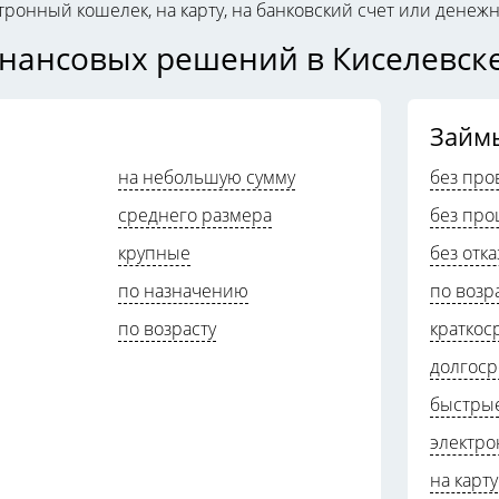
тронный кошелек, на карту, на банковский счет или дене
инансовых решений в Киселевск
Займ
на небольшую сумму
без про
среднего размера
без про
крупные
без отка
по назначению
по возр
по возрасту
краткос
долгос
быстры
электр
на карту