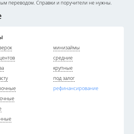
жным переводом. Справки и поручители не нужны.
е
ы
верок
минизаймы
центов
средние
за
крупные
асту
под залог
рочные
рефинансирование
рочные
е
онные