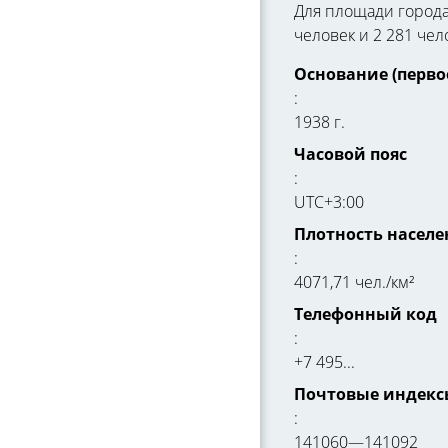
Для площади города 
человек и 2 281 чел
Основание (перво
:
1938 г.
Часовой пояс
:
UTC+3:00
Плотность населе
:
4071,71 чел./км²
Телефонный код
:
+7 495...
Почтовые индекс
:
141060—141092