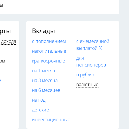
ты
арты
Вклады
 дохода
с пополнением
с ежемесячной
выплатой %
накопительные
для
дом
краткосрочные
пенсионеров
на 1 месяц
в рублях
м
на 3 месяца
валютные
на 6 месяцев
на год
детские
инвестиционные