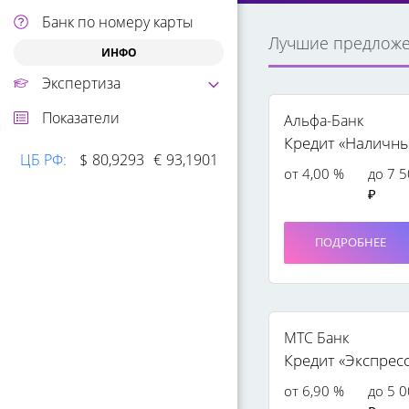
Банк по номеру карты
Лучшие предлож
ИНФО
Экспертиза
Показатели
Альфа-Банк
Кредит «Наличн
ЦБ РФ
:
$
80,9293
€
93,1901
от 4,00 %
до 7 
₽
ПОДРОБНЕЕ
МТС Банк
Кредит «Экспрес
от 6,90 %
до 5 