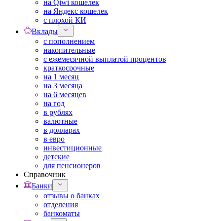
на Qiwi кошелек
на Яндекс кошелек
с плохой КИ
Вклады
с пополнением
накопительные
с ежемесячной выплатой процентов
краткосрочные
на 1 месяц
на 3 месяца
на 6 месяцев
на год
в рублях
валютные
в долларах
в евро
инвестиционные
детские
для пенсионеров
Справочник
Банки
отзывы о банках
отделения
банкоматы