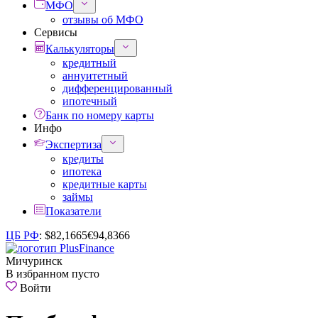
МФО
отзывы об МФО
Сервисы
Калькуляторы
кредитный
аннуитетный
дифференцированный
ипотечный
Банк по номеру карты
Инфо
Экспертиза
кредиты
ипотека
кредитные карты
займы
Показатели
ЦБ РФ
:
$
82,1665
€
94,8366
Мичуринск
В избранном пусто
Войти