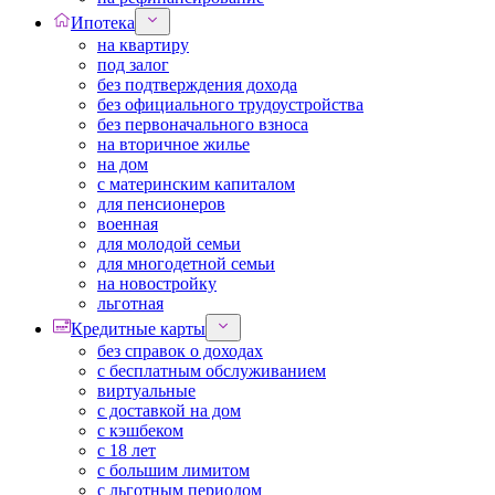
Ипотека
на квартиру
под залог
без подтверждения дохода
без официального трудоустройства
без первоначального взноса
на вторичное жилье
на дом
с материнским капиталом
для пенсионеров
военная
для молодой семьи
для многодетной семьи
на новостройку
льготная
Кредитные карты
без справок о доходах
с бесплатным обслуживанием
виртуальные
с доставкой на дом
с кэшбеком
с 18 лет
с большим лимитом
с льготным периодом