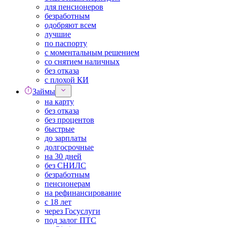
для пенсионеров
безработным
одобряют всем
лучшие
по паспорту
с моментальным решением
со снятием наличных
без отказа
с плохой КИ
Займы
на карту
без отказа
без процентов
быстрые
до зарплаты
долгосрочные
на 30 дней
без СНИЛС
безработным
пенсионерам
на рефинансирование
с 18 лет
через Госуслуги
под залог ПТС