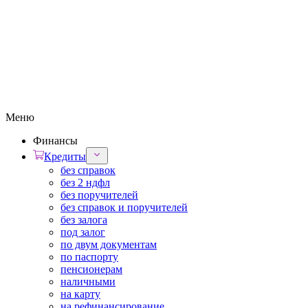
Меню
Финансы
Кредиты
без справок
без 2 ндфл
без поручителей
без справок и поручителей
без залога
под залог
по двум документам
по паспорту
пенсионерам
наличными
на карту
на рефинансирование