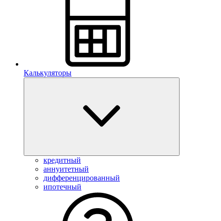
Калькуляторы
кредитный
аннуитетный
дифференцированный
ипотечный