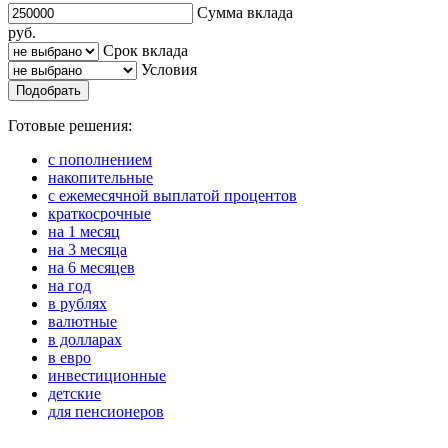
Сумма вклада
руб.
Срок вклада
Условия
Подобрать
Готовые решения:
с пополнением
накопительные
с ежемесячной выплатой процентов
краткосрочные
на 1 месяц
на 3 месяца
на 6 месяцев
на год
в рублях
валютные
в долларах
в евро
инвестиционные
детские
для пенсионеров