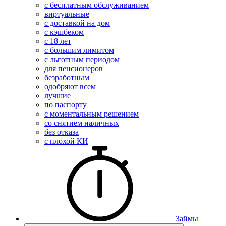
с бесплатным обслуживанием
виртуальные
с доставкой на дом
с кэшбеком
с 18 лет
с большим лимитом
с льготным периодом
для пенсионеров
безработным
одобряют всем
лучшие
по паспорту
с моментальным решением
со снятием наличных
без отказа
с плохой КИ
Займы