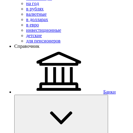
на год
в рублях
валютные
в долларах
в евро
инвестиционные
детские
для пенсионеров
Справочник
Банки