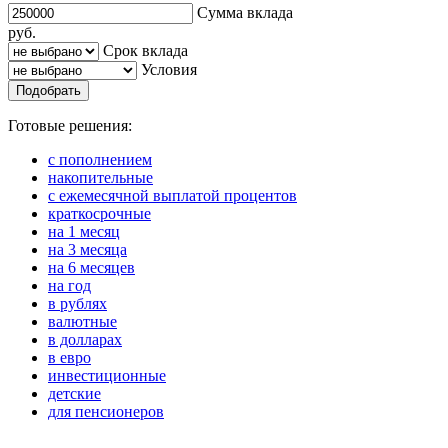
Сумма вклада
руб.
Срок вклада
Условия
Подобрать
Готовые решения:
с пополнением
накопительные
с ежемесячной выплатой процентов
краткосрочные
на 1 месяц
на 3 месяца
на 6 месяцев
на год
в рублях
валютные
в долларах
в евро
инвестиционные
детские
для пенсионеров