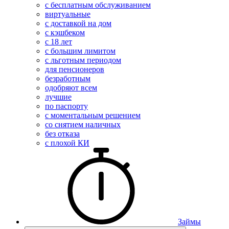
с бесплатным обслуживанием
виртуальные
с доставкой на дом
с кэшбеком
с 18 лет
с большим лимитом
с льготным периодом
для пенсионеров
безработным
одобряют всем
лучшие
по паспорту
с моментальным решением
со снятием наличных
без отказа
с плохой КИ
Займы