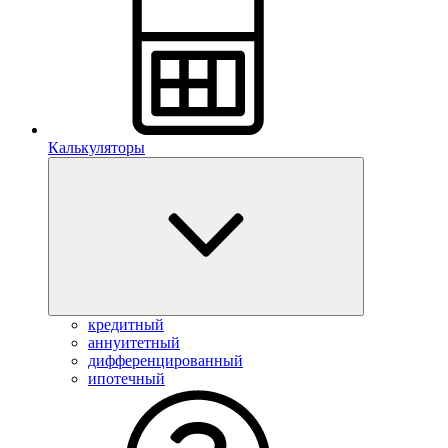
Калькуляторы
кредитный
аннуитетный
дифференцированный
ипотечный