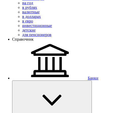
на год
в рублях
валютные
в долларах
в евро
инвестиционные
детские
для пенсионеров
Справочник
Банки