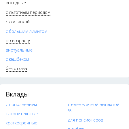
выгодные
с льготным периодом
с доставкой
с большим лимитом
по возрасту
виртуальные
с кэшбеком
без отказа
Вклады
с пополнением
с ежемесячной выплатой
%
накопительные
для пенсионеров
краткосрочные
в рублях