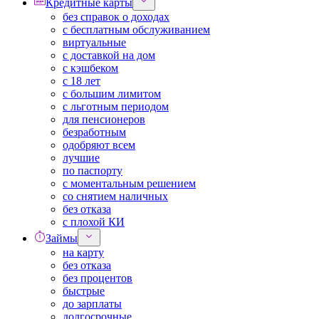
Кредитные карты
без справок о доходах
с бесплатным обслуживанием
виртуальные
с доставкой на дом
с кэшбеком
с 18 лет
с большим лимитом
с льготным периодом
для пенсионеров
безработным
одобряют всем
лучшие
по паспорту
с моментальным решением
со снятием наличных
без отказа
с плохой КИ
Займы
на карту
без отказа
без процентов
быстрые
до зарплаты
долгосрочные