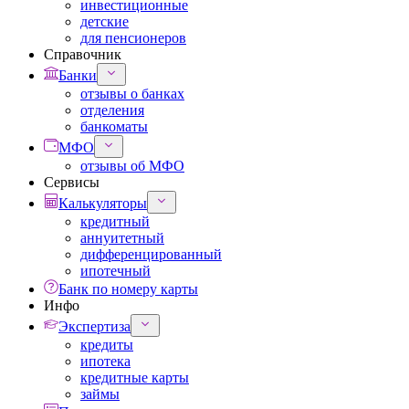
инвестиционные
детские
для пенсионеров
Справочник
Банки
отзывы о банках
отделения
банкоматы
МФО
отзывы об МФО
Сервисы
Калькуляторы
кредитный
аннуитетный
дифференцированный
ипотечный
Банк по номеру карты
Инфо
Экспертиза
кредиты
ипотека
кредитные карты
займы