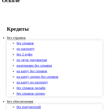
Осколе
Кредиты
без справок
без справок
по паспорту
без 2 ндфл
по двум документам
наличными без справки
на карту без справок
на карту срочно без справок
на карту по паспорту
без справок онлайн
без справок срочно
без обеспечения
без поручителей