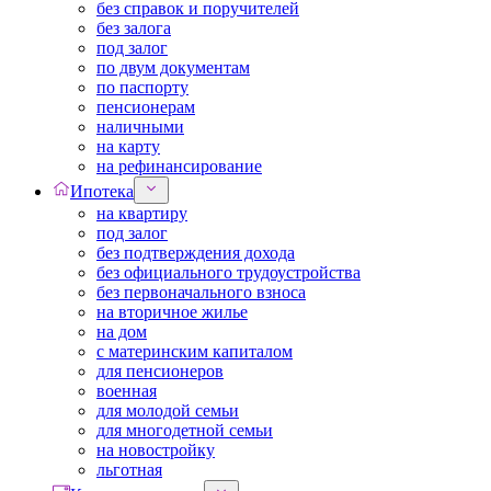
без справок и поручителей
без залога
под залог
по двум документам
по паспорту
пенсионерам
наличными
на карту
на рефинансирование
Ипотека
на квартиру
под залог
без подтверждения дохода
без официального трудоустройства
без первоначального взноса
на вторичное жилье
на дом
с материнским капиталом
для пенсионеров
военная
для молодой семьи
для многодетной семьи
на новостройку
льготная