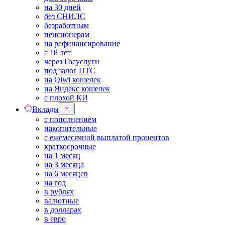
на 30 дней
без СНИЛС
безработным
пенсионерам
на рефинансирование
с 18 лет
через Госуслуги
под залог ПТС
на Qiwi кошелек
на Яндекс кошелек
с плохой КИ
Вклады
с пополнением
накопительные
с ежемесячной выплатой процентов
краткосрочные
на 1 месяц
на 3 месяца
на 6 месяцев
на год
в рублях
валютные
в долларах
в евро