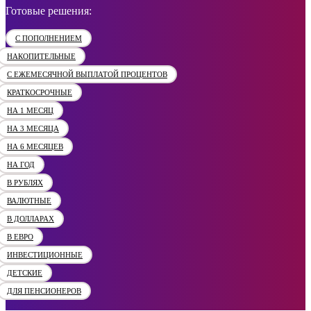
Готовые решения:
С ПОПОЛНЕНИЕМ
НАКОПИТЕЛЬНЫЕ
С ЕЖЕМЕСЯЧНОЙ ВЫПЛАТОЙ ПРОЦЕНТОВ
КРАТКОСРОЧНЫЕ
НА 1 МЕСЯЦ
НА 3 МЕСЯЦА
НА 6 МЕСЯЦЕВ
НА ГОД
В РУБЛЯХ
ВАЛЮТНЫЕ
В ДОЛЛАРАХ
В ЕВРО
ИНВЕСТИЦИОННЫЕ
ДЕТСКИЕ
ДЛЯ ПЕНСИОНЕРОВ