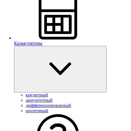
Калькуляторы
кредитный
аннуитетный
дифференцированный
ипотечный