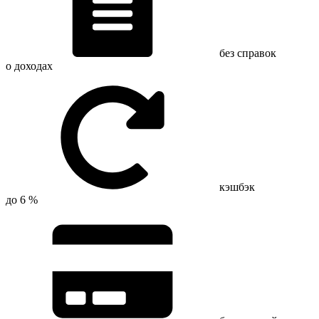
без справок
о доходах
кэшбэк
до 6 %