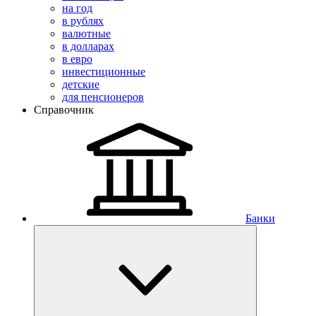
на год
в рублях
валютные
в долларах
в евро
инвестиционные
детские
для пенсионеров
Справочник
Банки