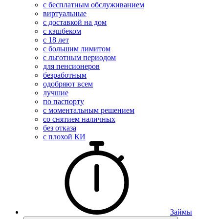
с бесплатным обслуживанием
виртуальные
с доставкой на дом
с кэшбеком
с 18 лет
с большим лимитом
с льготным периодом
для пенсионеров
безработным
одобряют всем
лучшие
по паспорту
с моментальным решением
со снятием наличных
без отказа
с плохой КИ
Займы