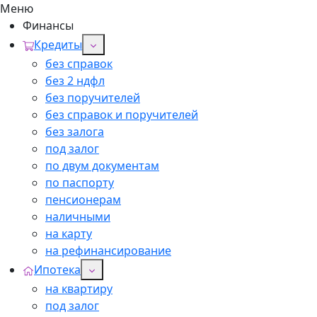
Меню
Финансы
Кредиты
без справок
без 2 ндфл
без поручителей
без справок и поручителей
без залога
под залог
по двум документам
по паспорту
пенсионерам
наличными
на карту
на рефинансирование
Ипотека
на квартиру
под залог