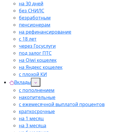
на 30 дней
без СНИЛС
безработным
пенсионерам
на рефинансирование
с 18 лет
через Госуслуги
под залог ПТС
на Qiwi кошелек
на Яндекс кошелек
с плохой КИ
Вклады
с пополнением
накопительные
с ежемесячной выплатой процентов
краткосрочные
на 1 месяц
на 3 месяца