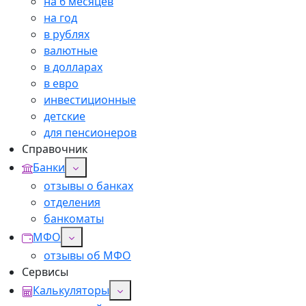
на 6 месяцев
на год
в рублях
валютные
в долларах
в евро
инвестиционные
детские
для пенсионеров
Справочник
Банки
отзывы о банках
отделения
банкоматы
МФО
отзывы об МФО
Сервисы
Калькуляторы