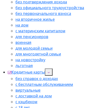
без подтверждения дохода
без официального трудоустройства
без первоначального взноса
на вторичное жилье
на дом
с материнским капиталом
для пенсионеров
военная
для молодой семьи
для многодетной семьи
на новостройку
льготная
Кредитные карты
без справок о доходах
с бесплатным обслуживанием
виртуальные
с доставкой на дом
с кэшбеком
с 18 лет