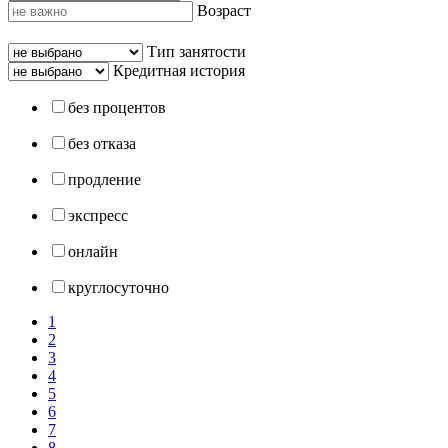
Возраст
Тип занятости
Кредитная история
без процентов
без отказа
продление
экспресс
онлайн
круглосуточно
1
2
3
4
5
6
7
8