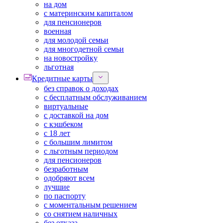
на дом
с материнским капиталом
для пенсионеров
военная
для молодой семьи
для многодетной семьи
на новостройку
льготная
Кредитные карты
без справок о доходах
с бесплатным обслуживанием
виртуальные
с доставкой на дом
с кэшбеком
с 18 лет
с большим лимитом
с льготным периодом
для пенсионеров
безработным
одобряют всем
лучшие
по паспорту
с моментальным решением
со снятием наличных
без отказа