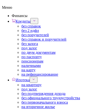
Меню
Финансы
Кредиты
без справок
без 2 ндфл
без поручителей
без справок и поручителей
без залога
под залог
по двум документам
по паспорту
пенсионерам
наличными
на карту
на рефинансирование
Ипотека
на квартиру
под залог
без подтверждения дохода
без официального трудоустройства
без первоначального взноса
на вторичное жилье