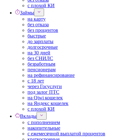
с плохой КИ
Займы
на карту
без отказа
без процентов
быстрые
до зарплаты
долгосрочные
на 30 дней
без СНИЛС
безработным
пенсионерам
на рефинансирование
с 18 лет
через Госуслуги
под залог ПТС
на Qiwi кошелек
на Яндекс кошелек
с плохой КИ
Вклады
с пополнением
накопительные
с ежемесячной выплатой процентов
краткосрочные