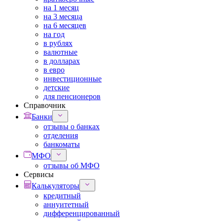
на 1 месяц
на 3 месяца
на 6 месяцев
на год
в рублях
валютные
в долларах
в евро
инвестиционные
детские
для пенсионеров
Справочник
Банки
отзывы о банках
отделения
банкоматы
МФО
отзывы об МФО
Сервисы
Калькуляторы
кредитный
аннуитетный
дифференцированный