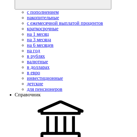
с пополнением
накопительные
с ежемесячной выплатой процентов
краткосрочные
на 1 месяц
на 3 месяца
на 6 месяцев
на год
в рублях
валютные
в долларах
в евро
инвестиционные
детские
для пенсионеров
Справочник