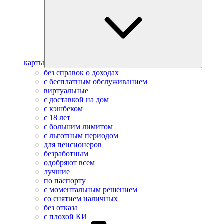
карты
без справок о доходах
с бесплатным обслуживанием
виртуальные
с доставкой на дом
с кэшбеком
с 18 лет
с большим лимитом
с льготным периодом
для пенсионеров
безработным
одобряют всем
лучшие
по паспорту
с моментальным решением
со снятием наличных
без отказа
с плохой КИ