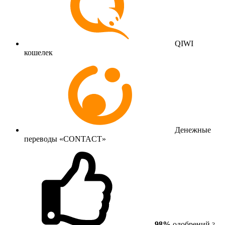
QIWI
кошелек
Денежные
переводы «CONTACT»
98%
одобрений
?