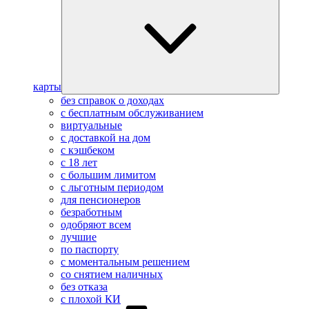
карты
без справок о доходах
с бесплатным обслуживанием
виртуальные
с доставкой на дом
с кэшбеком
с 18 лет
с большим лимитом
с льготным периодом
для пенсионеров
безработным
одобряют всем
лучшие
по паспорту
с моментальным решением
со снятием наличных
без отказа
с плохой КИ