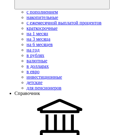
с пополнением
накопительные
с ежемесячной выплатой процентов
краткосрочные
на 1 месяц
на 3 месяца
на 6 месяцев
на год
в рублях
валютные
в долларах
в евро
инвестиционные
детские
для пенсионеров
Справочник