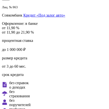
Лиц. № 963
Совкомбанк
Кредит «Под залог авто»
Оформление:
в банке
от 11,90 %
от 11,90 до 21,90 %
процентная ставка
до 1 000 000 ₽
размер кредита
от 3 до 60 мес.
срок кредита
без справок
о доходах
без
страхования
без
поручителей