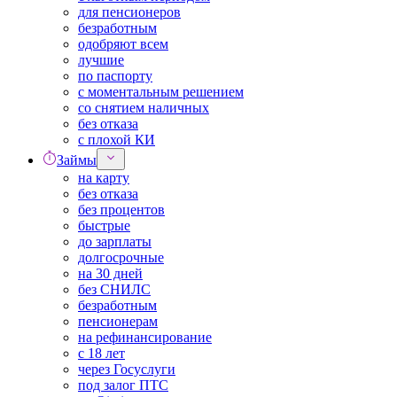
для пенсионеров
безработным
одобряют всем
лучшие
по паспорту
с моментальным решением
со снятием наличных
без отказа
с плохой КИ
Займы
на карту
без отказа
без процентов
быстрые
до зарплаты
долгосрочные
на 30 дней
без СНИЛС
безработным
пенсионерам
на рефинансирование
с 18 лет
через Госуслуги
под залог ПТС