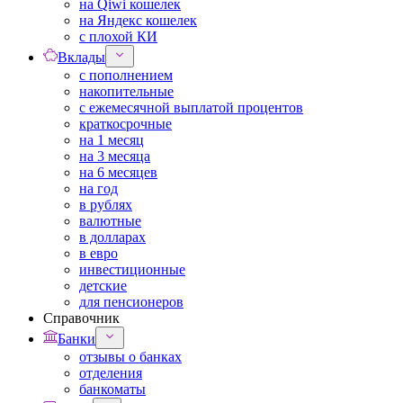
на Qiwi кошелек
на Яндекс кошелек
с плохой КИ
Вклады
с пополнением
накопительные
с ежемесячной выплатой процентов
краткосрочные
на 1 месяц
на 3 месяца
на 6 месяцев
на год
в рублях
валютные
в долларах
в евро
инвестиционные
детские
для пенсионеров
Справочник
Банки
отзывы о банках
отделения
банкоматы