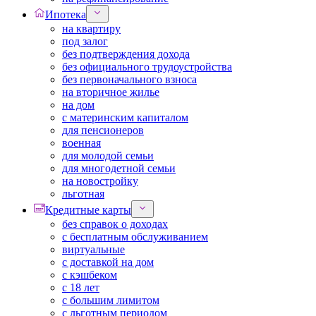
Ипотека
на квартиру
под залог
без подтверждения дохода
без официального трудоустройства
без первоначального взноса
на вторичное жилье
на дом
с материнским капиталом
для пенсионеров
военная
для молодой семьи
для многодетной семьи
на новостройку
льготная
Кредитные карты
без справок о доходах
с бесплатным обслуживанием
виртуальные
с доставкой на дом
с кэшбеком
с 18 лет
с большим лимитом
с льготным периодом