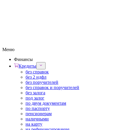
Меню
Финансы
Кредиты
без справок
без 2 ндфл
без поручителей
без справок и поручителей
без залога
под залог
по двум документам
по паспорту
пенсионерам
наличными
на карту
на рефинансирование