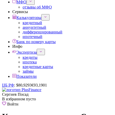
МФО
отзывы об МФО
Сервисы
Калькуляторы
кредитный
аннуитетный
дифференцированный
ипотечный
Банк по номеру карты
Инфо
Экспертиза
кредиты
ипотека
кредитные карты
займы
Показатели
ЦБ РФ
:
$
80,9293
€
93,1901
Сергиев Посад
В избранном пусто
Войти