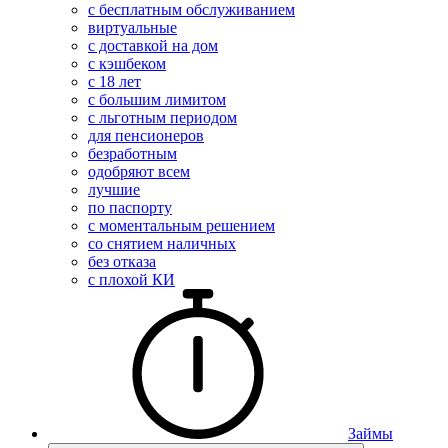
с бесплатным обслуживанием
виртуальные
с доставкой на дом
с кэшбеком
с 18 лет
с большим лимитом
с льготным периодом
для пенсионеров
безработным
одобряют всем
лучшие
по паспорту
с моментальным решением
со снятием наличных
без отказа
с плохой КИ
Займы