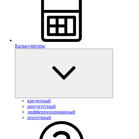
Калькуляторы
кредитный
аннуитетный
дифференцированный
ипотечный