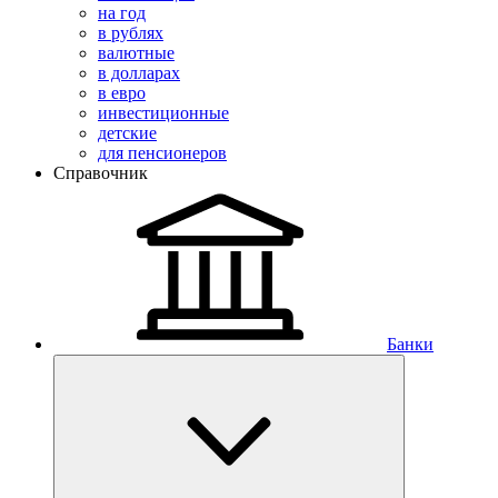
на год
в рублях
валютные
в долларах
в евро
инвестиционные
детские
для пенсионеров
Справочник
Банки