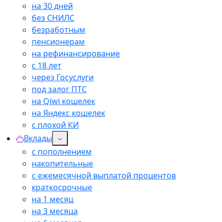
на 30 дней
без СНИЛС
безработным
пенсионерам
на рефинансирование
с 18 лет
через Госуслуги
под залог ПТС
на Qiwi кошелек
на Яндекс кошелек
с плохой КИ
Вклады
с пополнением
накопительные
с ежемесячной выплатой процентов
краткосрочные
на 1 месяц
на 3 месяца