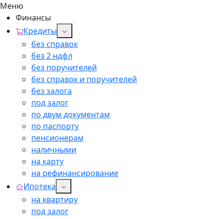
Меню
Финансы
Кредиты
без справок
без 2 ндфл
без поручителей
без справок и поручителей
без залога
под залог
по двум документам
по паспорту
пенсионерам
наличными
на карту
на рефинансирование
Ипотека
на квартиру
под залог