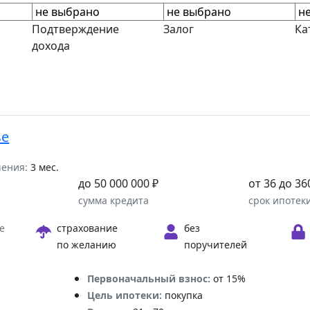
Подтверждение
Залог
Ка
дохода
ье
шения:
3 мес.
до 50 000 000 ₽
от 36 до 36
а
сумма кредита
срок ипотек
е
страхование
без
по желанию
поручителей
Первоначальный взнос:
от 15%
Цель ипотеки:
покупка