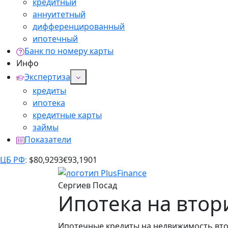
кредитный
аннуитетный
дифференцированный
ипотечный
Банк по номеру карты
Инфо
Экспертиза
кредиты
ипотека
кредитные карты
займы
Показатели
ЦБ РФ
:
$
80,9293
€
93,1901
Сергиев Посад
Ипотека на втор
Ипотечные кредиты на недвижимость вто