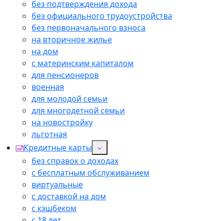
без подтверждения дохода
без официального трудоустройства
без первоначального взноса
на вторичное жилье
на дом
с материнским капиталом
для пенсионеров
военная
для молодой семьи
для многодетной семьи
на новостройку
льготная
Кредитные карты
без справок о доходах
с бесплатным обслуживанием
виртуальные
с доставкой на дом
с кэшбеком
с 18 лет