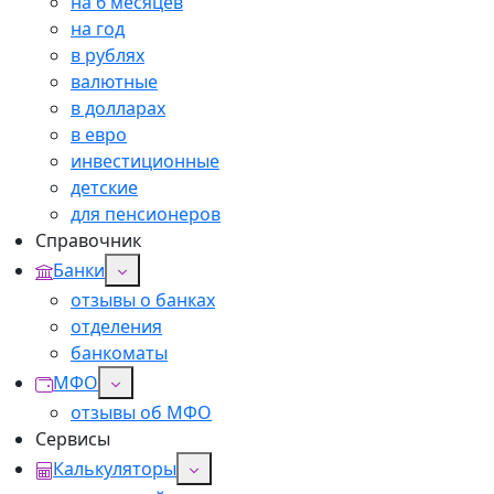
на 6 месяцев
на год
в рублях
валютные
в долларах
в евро
инвестиционные
детские
для пенсионеров
Справочник
Банки
отзывы о банках
отделения
банкоматы
МФО
отзывы об МФО
Сервисы
Калькуляторы