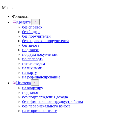
Меню
Финансы
Кредиты
без справок
без 2 ндфл
без поручителей
без справок и поручителей
без залога
под залог
по двум документам
по паспорту
пенсионерам
наличными
на карту
на рефинансирование
Ипотека
на квартиру
под залог
без подтверждения дохода
без официального трудоустройства
без первоначального взноса
на вторичное жилье