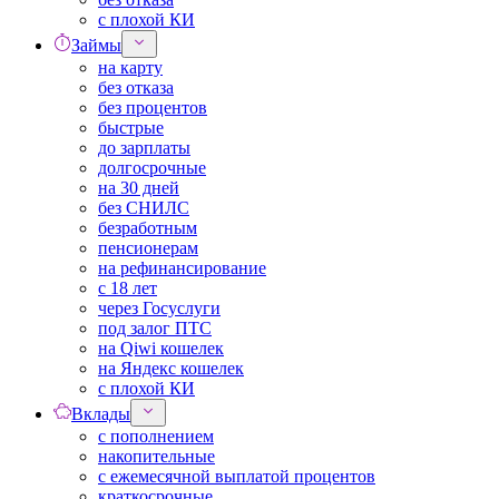
с плохой КИ
Займы
на карту
без отказа
без процентов
быстрые
до зарплаты
долгосрочные
на 30 дней
без СНИЛС
безработным
пенсионерам
на рефинансирование
с 18 лет
через Госуслуги
под залог ПТС
на Qiwi кошелек
на Яндекс кошелек
с плохой КИ
Вклады
с пополнением
накопительные
с ежемесячной выплатой процентов
краткосрочные