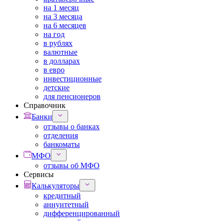
на 1 месяц
на 3 месяца
на 6 месяцев
на год
в рублях
валютные
в долларах
в евро
инвестиционные
детские
для пенсионеров
Справочник
Банки
отзывы о банках
отделения
банкоматы
МФО
отзывы об МФО
Сервисы
Калькуляторы
кредитный
аннуитетный
дифференцированный