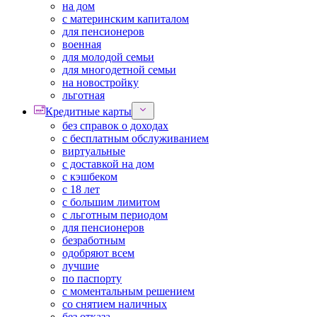
на дом
с материнским капиталом
для пенсионеров
военная
для молодой семьи
для многодетной семьи
на новостройку
льготная
Кредитные карты
без справок о доходах
с бесплатным обслуживанием
виртуальные
с доставкой на дом
с кэшбеком
с 18 лет
с большим лимитом
с льготным периодом
для пенсионеров
безработным
одобряют всем
лучшие
по паспорту
с моментальным решением
со снятием наличных
без отказа