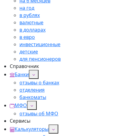
на 6 месяцев
на год
в рублях
валютные
в долларах
в евро
инвестиционные
детские
для пенсионеров
Справочник
Банки
отзывы о банках
отделения
банкоматы
МФО
отзывы об МФО
Сервисы
Калькуляторы