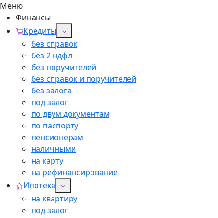
Меню
Финансы
Кредиты
без справок
без 2 ндфл
без поручителей
без справок и поручителей
без залога
под залог
по двум документам
по паспорту
пенсионерам
наличными
на карту
на рефинансирование
Ипотека
на квартиру
под залог