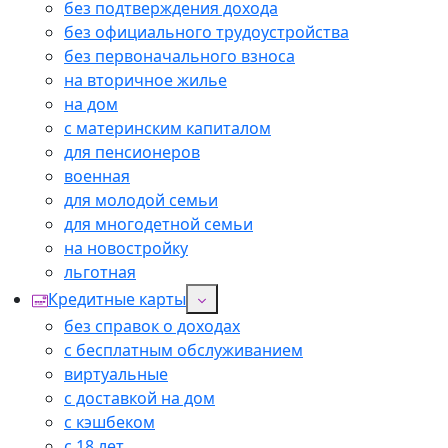
без подтверждения дохода
без официального трудоустройства
без первоначального взноса
на вторичное жилье
на дом
с материнским капиталом
для пенсионеров
военная
для молодой семьи
для многодетной семьи
на новостройку
льготная
Кредитные карты
без справок о доходах
с бесплатным обслуживанием
виртуальные
с доставкой на дом
с кэшбеком
с 18 лет