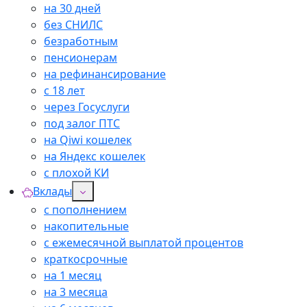
на 30 дней
без СНИЛС
безработным
пенсионерам
на рефинансирование
с 18 лет
через Госуслуги
под залог ПТС
на Qiwi кошелек
на Яндекс кошелек
с плохой КИ
Вклады
с пополнением
накопительные
с ежемесячной выплатой процентов
краткосрочные
на 1 месяц
на 3 месяца