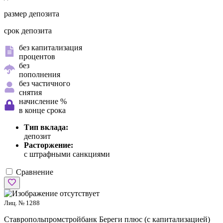
размер депозита
срок депозита
без капитализация
процентов
без
пополнения
без частичного
снятия
начисление %
в конце срока
Тип вклада:
депозит
Расторжение:
с штрафными санкциями
Сравнение
Лиц. № 1288
Ставропольпромстройбанк
Береги плюс (с капитализацией)