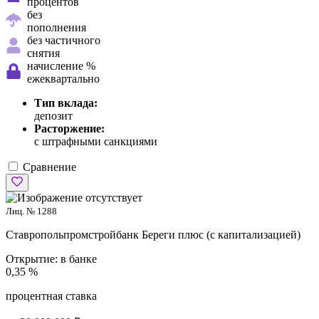
процентов
без
пополнения
без частичного
снятия
начисление %
ежеквартально
Тип вклада:
депозит
Расторжение:
с штрафными санкциями
Сравнение
Лиц. № 1288
Ставропольпромстройбанк
Береги плюс (с капитализацией)
Открытие:
в банке
0,35 %
процентная ставка