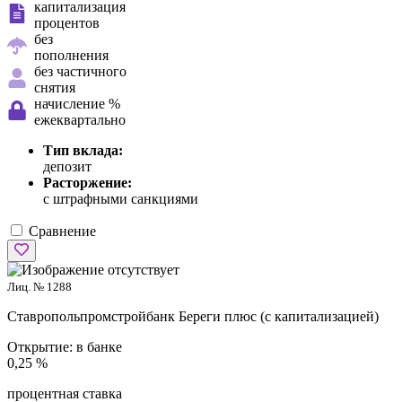
капитализация
процентов
без
пополнения
без частичного
снятия
начисление %
ежеквартально
Тип вклада:
депозит
Расторжение:
с штрафными санкциями
Сравнение
Лиц. № 1288
Ставропольпромстройбанк
Береги плюс (с капитализацией)
Открытие:
в банке
0,25 %
процентная ставка