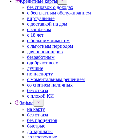
Кредитные карты
без справок о доходах
с бесплатным обслуживанием
виртуальные
с доставкой на дом
с кэшбеком
с 18 лет
с большим лимитом
с льготным периодом
для пенсионеров
безработным
одобряют всем
лучшие
по паспорту
с моментальным решением
со снятием наличных
без отказа
с плохой КИ
Займы
на карту
без отказа
без процентов
быстрые
до зарплаты
долгосрочные