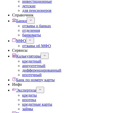
инвестиционные
детские
для пенсионеров
Справочник
Банки
отзывы о банках
отделения
банкоматы
МФО
отзывы об МФО
Сервисы
Калькуляторы
кредитный
аннуитетный
дифференцированный
ипотечный
Банк по номеру карты
Инфо
Экспертиза
кредиты
ипотека
кредитные карты
займы