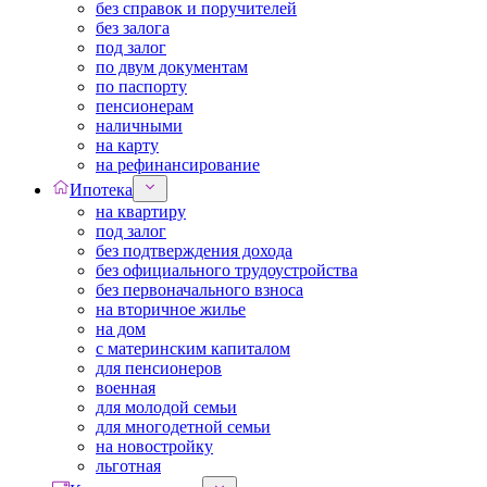
без справок и поручителей
без залога
под залог
по двум документам
по паспорту
пенсионерам
наличными
на карту
на рефинансирование
Ипотека
на квартиру
под залог
без подтверждения дохода
без официального трудоустройства
без первоначального взноса
на вторичное жилье
на дом
с материнским капиталом
для пенсионеров
военная
для молодой семьи
для многодетной семьи
на новостройку
льготная