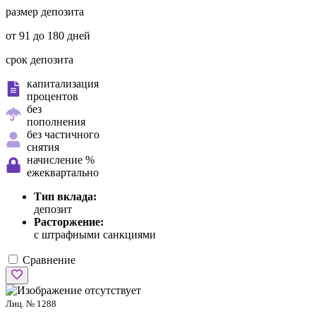
размер депозита
от 91 до 180 дней
срок депозита
капитализация
процентов
без
пополнения
без частичного
снятия
начисление %
ежеквартально
Тип вклада:
депозит
Расторжение:
с штрафными санкциями
Сравнение
Лиц. № 1288