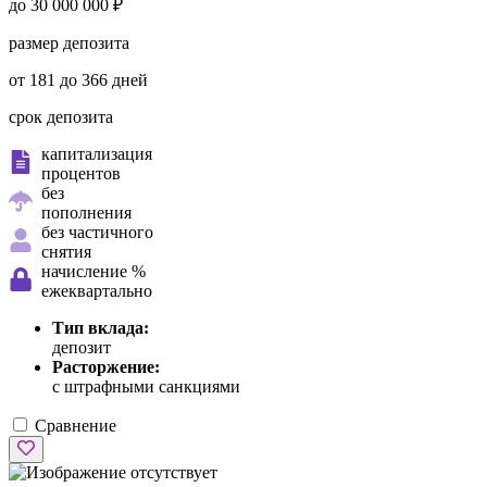
до 30 000 000 ₽
размер депозита
от 181 до 366 дней
срок депозита
капитализация
процентов
без
пополнения
без частичного
снятия
начисление %
ежеквартально
Тип вклада:
депозит
Расторжение:
с штрафными санкциями
Сравнение