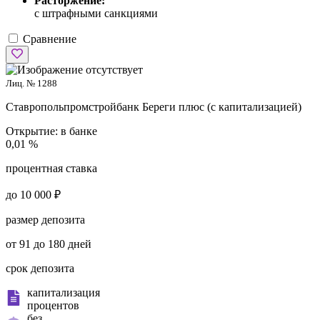
Расторжение:
с штрафными санкциями
Сравнение
Лиц. № 1288
Ставропольпромстройбанк
Береги плюс (с капитализацией)
Открытие:
в банке
0,01 %
процентная ставка
до 10 000 ₽
размер депозита
от 91 до 180 дней
срок депозита
капитализация
процентов
без