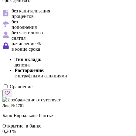
срок депозита
без капитализация
процентов
без
пополнения
без частичного
снятия
начисление %
в конце срока
Тип вклада:
депозит
Расторжение:
с штрафными санкциями
Сравнение
Лиц. № 1781
Банк Евроальянс
Рантье
Открытие:
в банке
0,20 %