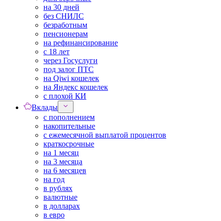
на 30 дней
без СНИЛС
безработным
пенсионерам
на рефинансирование
с 18 лет
через Госуслуги
под залог ПТС
на Qiwi кошелек
на Яндекс кошелек
с плохой КИ
Вклады
с пополнением
накопительные
с ежемесячной выплатой процентов
краткосрочные
на 1 месяц
на 3 месяца
на 6 месяцев
на год
в рублях
валютные
в долларах
в евро