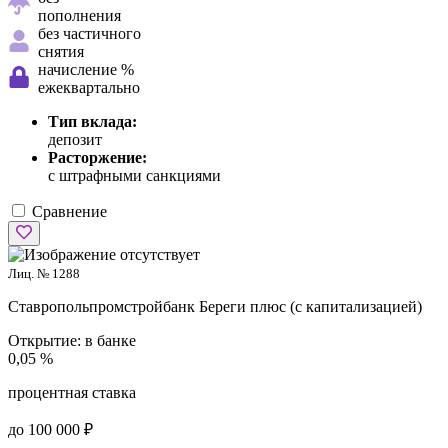
пополнения
без частичного
снятия
начисление %
ежеквартально
Тип вклада:
депозит
Расторжение:
с штрафными санкциями
Сравнение
Лиц. № 1288
Ставропольпромстройбанк
Береги плюс (с капитализацией)
Открытие:
в банке
0,05 %
процентная ставка
до 100 000 ₽