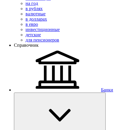
на год
в рублях
валютные
в долларах
в евро
инвестиционные
детские
для пенсионеров
Справочник
Банки