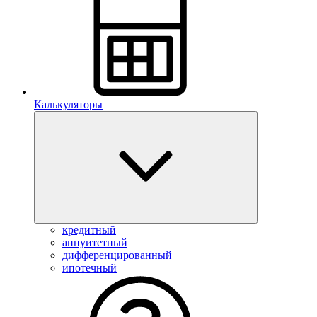
Калькуляторы
кредитный
аннуитетный
дифференцированный
ипотечный