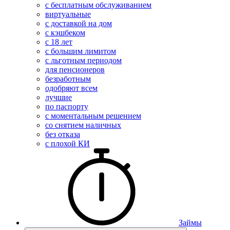
с бесплатным обслуживанием
виртуальные
с доставкой на дом
с кэшбеком
с 18 лет
с большим лимитом
с льготным периодом
для пенсионеров
безработным
одобряют всем
лучшие
по паспорту
с моментальным решением
со снятием наличных
без отказа
с плохой КИ
Займы