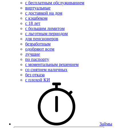
с бесплатным обслуживанием
виртуальные
с доставкой на дом
с кэшбеком
с 18 лет
с большим лимитом
с льготным периодом
для пенсионеров
безработным
одобряют всем
лучшие
по паспорту
с моментальным решением
со снятием наличных
без отказа
с плохой КИ
Займы