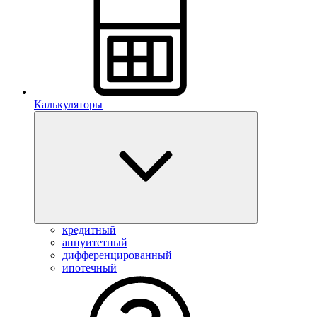
Калькуляторы
кредитный
аннуитетный
дифференцированный
ипотечный