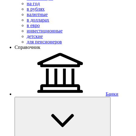
на год
в рублях
валютные
в долларах
в евро
инвестиционные
детские
для пенсионеров
Справочник
Банки