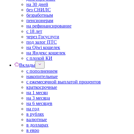
на 30 дней
без СНИЛС
безработным
пенсионерам
на рефинансирование
с 18 лет
через Госуслуги
под залог ПТС
на Qiwi кошелек
на Яндекс кошелек
с плохой КИ
Вклады
с пополнением
накопительные
с ежемесячной выплатой процентов
краткосрочные
на 1 месяц
на 3 месяца
на 6 месяцев
на год
в рублях
валютные
в долларах
в евро