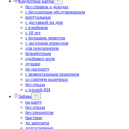
Кредитные карты
без справок о доходах
с бесплатным обслуживанием
виртуальные
с доставкой на дом
с кэшбеком
с 18 лет
с большим лимитом
с льготным периодом
для пенсионеров
безработным
одобряют всем
лучшие
по паспорту
с моментальным решением
со снятием наличных
без отказа
с плохой КИ
Займы
на карту
без отказа
без процентов
быстрые
до зарплаты
долгосрочные