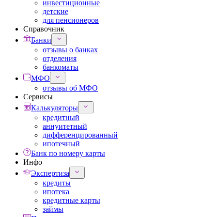
инвестиционные
детские
для пенсионеров
Справочник
Банки
отзывы о банках
отделения
банкоматы
МФО
отзывы об МФО
Сервисы
Калькуляторы
кредитный
аннуитетный
дифференцированный
ипотечный
Банк по номеру карты
Инфо
Экспертиза
кредиты
ипотека
кредитные карты
займы