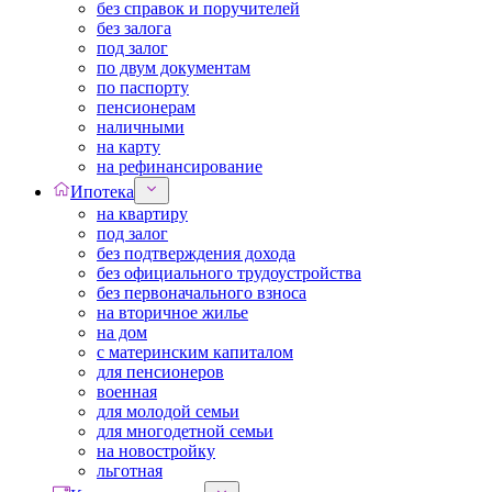
без справок и поручителей
без залога
под залог
по двум документам
по паспорту
пенсионерам
наличными
на карту
на рефинансирование
Ипотека
на квартиру
под залог
без подтверждения дохода
без официального трудоустройства
без первоначального взноса
на вторичное жилье
на дом
с материнским капиталом
для пенсионеров
военная
для молодой семьи
для многодетной семьи
на новостройку
льготная