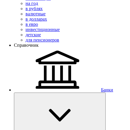
на год
в рублях
валютные
в долларах
в евро
инвестиционные
детские
для пенсионеров
Справочник
Банки