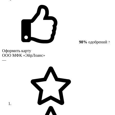
98%
одобрений
?
Оформить карту
ООО МФК «ЭйрЛоанс»
—