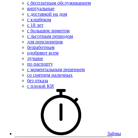
с бесплатным обслуживанием
виртуальные
с доставкой на дом
с кэшбеком
с 18 лет
с большим лимитом
с льготным периодом
для пенсионеров
безработным
одобряют всем
лучшие
по паспорту
с моментальным решением
со снятием наличных
без отказа
с плохой КИ
Займы