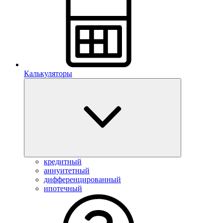
Калькуляторы
кредитный
аннуитетный
дифференцированный
ипотечный