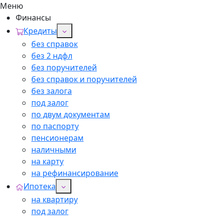
Меню
Финансы
Кредиты
без справок
без 2 ндфл
без поручителей
без справок и поручителей
без залога
под залог
по двум документам
по паспорту
пенсионерам
наличными
на карту
на рефинансирование
Ипотека
на квартиру
под залог