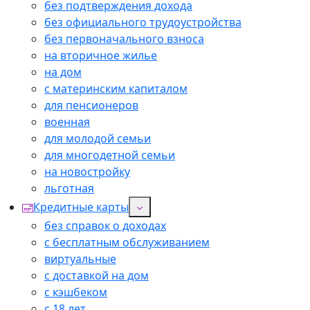
без подтверждения дохода
без официального трудоустройства
без первоначального взноса
на вторичное жилье
на дом
с материнским капиталом
для пенсионеров
военная
для молодой семьи
для многодетной семьи
на новостройку
льготная
Кредитные карты
без справок о доходах
с бесплатным обслуживанием
виртуальные
с доставкой на дом
с кэшбеком
с 18 лет