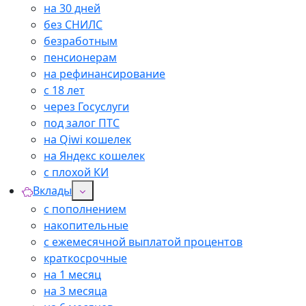
на 30 дней
без СНИЛС
безработным
пенсионерам
на рефинансирование
с 18 лет
через Госуслуги
под залог ПТС
на Qiwi кошелек
на Яндекс кошелек
с плохой КИ
Вклады
с пополнением
накопительные
с ежемесячной выплатой процентов
краткосрочные
на 1 месяц
на 3 месяца