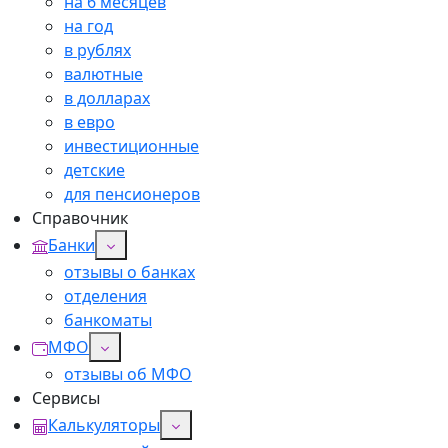
на 6 месяцев
на год
в рублях
валютные
в долларах
в евро
инвестиционные
детские
для пенсионеров
Справочник
Банки
отзывы о банках
отделения
банкоматы
МФО
отзывы об МФО
Сервисы
Калькуляторы