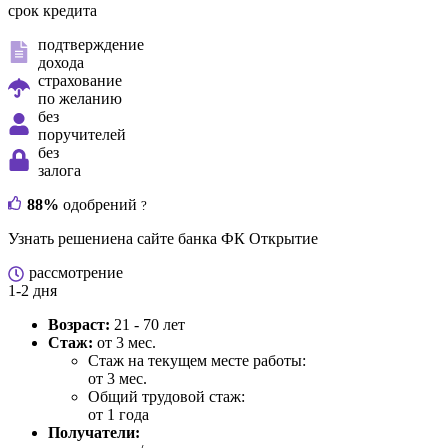
срок кредита
подтверждение
дохода
страхование
по желанию
без
поручителей
без
залога
88%
одобрений
?
Узнать решение
на сайте банка ФК Открытие
рассмотрение
1-2 дня
Возраст:
21 - 70 лет
Стаж:
от 3 мес.
Стаж на текущем месте работы:
от 3 мес.
Общий трудовой стаж:
от 1 года
Получатели: