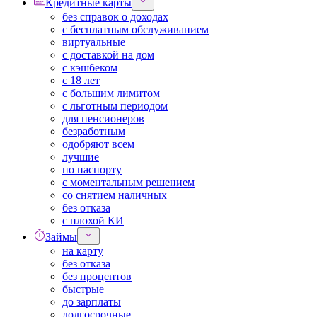
Кредитные карты
без справок о доходах
с бесплатным обслуживанием
виртуальные
с доставкой на дом
с кэшбеком
с 18 лет
с большим лимитом
с льготным периодом
для пенсионеров
безработным
одобряют всем
лучшие
по паспорту
с моментальным решением
со снятием наличных
без отказа
с плохой КИ
Займы
на карту
без отказа
без процентов
быстрые
до зарплаты
долгосрочные