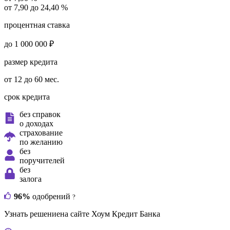
от 7,90 до 24,40 %
процентная ставка
до 1 000 000 ₽
размер кредита
от 12 до 60 мес.
срок кредита
без справок
о доходах
страхование
по желанию
без
поручителей
без
залога
96%
одобрений
?
Узнать решение
на сайте Хоум Кредит Банка