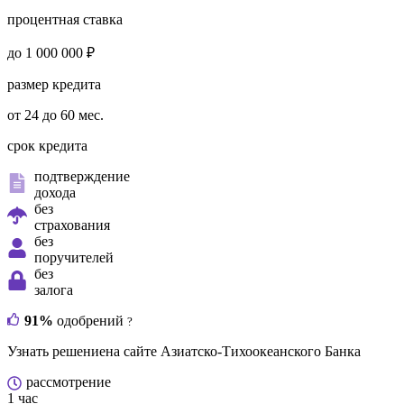
процентная ставка
до 1 000 000 ₽
размер кредита
от 24 до 60 мес.
срок кредита
подтверждение
дохода
без
страхования
без
поручителей
без
залога
91%
одобрений
?
Узнать решение
на сайте Азиатско-Тихоокеанского Банка
рассмотрение
1 час