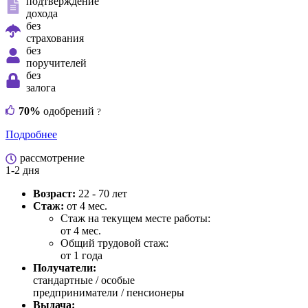
подтверждение
дохода
без
страхования
без
поручителей
без
залога
70%
одобрений
?
Подробнее
рассмотрение
1-2 дня
Возраст:
22 - 70 лет
Стаж:
от 4 мес.
Стаж на текущем месте работы:
от 4 мес.
Общий трудовой стаж:
от 1 года
Получатели:
стандартные /
особые
предприниматели / пенсионеры
Выдача: