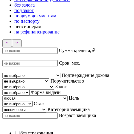
без залога
под залог
по двум документам
по паспорту
пенсионерам
на рефинансирование
Сумма кредита, ₽
Срок, мес.
Подтверждение дохода
Поручительство
Залог
Форма выдачи
Цель
Стаж
Категория заемщика
Возраст заемщика
без страхования