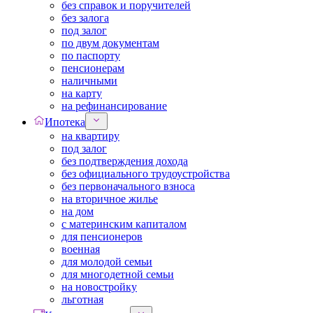
без справок и поручителей
без залога
под залог
по двум документам
по паспорту
пенсионерам
наличными
на карту
на рефинансирование
Ипотека
на квартиру
под залог
без подтверждения дохода
без официального трудоустройства
без первоначального взноса
на вторичное жилье
на дом
с материнским капиталом
для пенсионеров
военная
для молодой семьи
для многодетной семьи
на новостройку
льготная