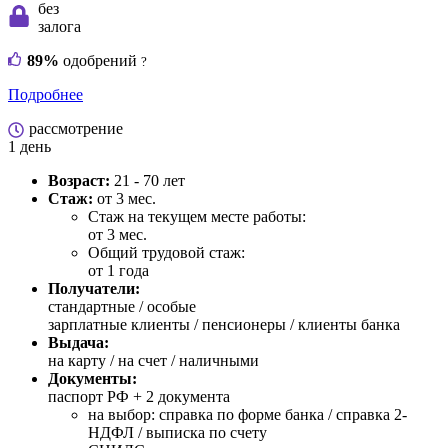
без
залога
89%
одобрений
?
Подробнее
рассмотрение
1 день
Возраст:
21 - 70 лет
Стаж:
от 3 мес.
Стаж на текущем месте работы:
от 3 мес.
Общий трудовой стаж:
от 1 года
Получатели:
стандартные /
особые
зарплатные клиенты / пенсионеры / клиенты банка
Выдача:
на карту / на счет / наличными
Документы:
паспорт РФ +
2 документа
на выбор: справка по форме банка / справка 2-
НДФЛ / выписка по счету