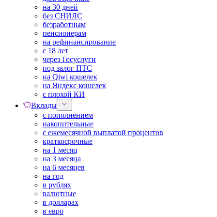
на 30 дней
без СНИЛС
безработным
пенсионерам
на рефинансирование
с 18 лет
через Госуслуги
под залог ПТС
на Qiwi кошелек
на Яндекс кошелек
с плохой КИ
Вклады
с пополнением
накопительные
с ежемесячной выплатой процентов
краткосрочные
на 1 месяц
на 3 месяца
на 6 месяцев
на год
в рублях
валютные
в долларах
в евро