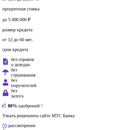
процентная ставка
до 5 000 000 ₽
размер кредита
от 12 до 60 мес.
срок кредита
без справок
о доходах
без
страхования
без
поручителей
без
залога
88%
одобрений
?
Узнать решение
на сайте МТС Банка
рассмотрение