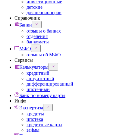
инвестиционные
детские
для пенсионеров
Справочник
Банки
отзывы о банках
отделения
банкоматы
МФО
отзывы об МФО
Сервисы
Калькуляторы
кредитный
аннуитетный
дифференцированный
ипотечный
Банк по номеру карты
Инфо
Экспертиза
кредиты
ипотека
кредитные карты
займы