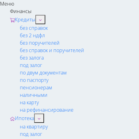
Меню
Финансы
Кредиты
без справок
без 2 ндфл
без поручителей
без справок и поручителей
без залога
под залог
по двум документам
по паспорту
пенсионерам
наличными
на карту
на рефинансирование
Ипотека
на квартиру
под залог