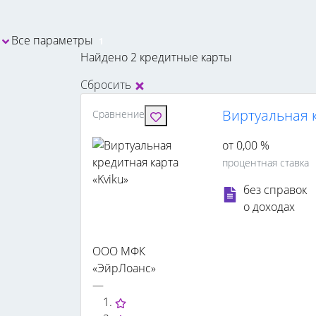
Все параметры
1
Найдено 2 кредитные карты
Сбросить
Виртуальная к
Сравнение
от 0,00 %
процентная ставка
без справок
о доходах
ООО МФК
«ЭйрЛоанс»
—