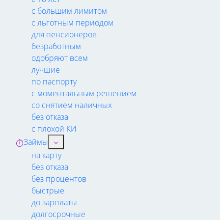
с большим лимитом
с льготным периодом
для пенсионеров
безработным
одобряют всем
лучшие
по паспорту
с моментальным решением
со снятием наличных
без отказа
с плохой КИ
Займы
на карту
без отказа
без процентов
быстрые
до зарплаты
долгосрочные