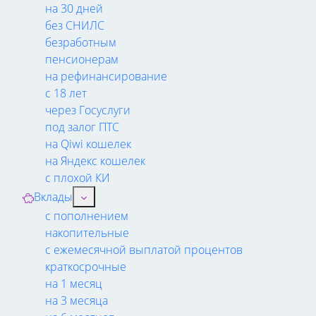
на 30 дней
без СНИЛС
безработным
пенсионерам
на рефинансирование
с 18 лет
через Госуслуги
под залог ПТС
на Qiwi кошелек
на Яндекс кошелек
с плохой КИ
Вклады
с пополнением
накопительные
с ежемесячной выплатой процентов
краткосрочные
на 1 месяц
на 3 месяца