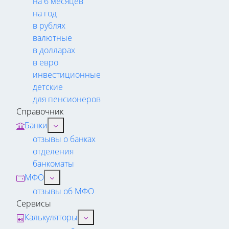
на 6 месяцев
на год
в рублях
валютные
в долларах
в евро
инвестиционные
детские
для пенсионеров
Справочник
Банки
отзывы о банках
отделения
банкоматы
МФО
отзывы об МФО
Сервисы
Калькуляторы