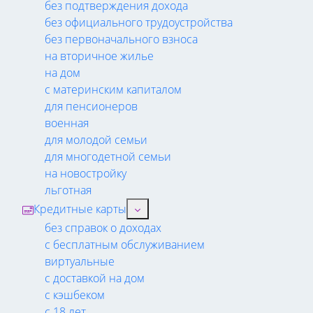
без подтверждения дохода
без официального трудоустройства
без первоначального взноса
на вторичное жилье
на дом
с материнским капиталом
для пенсионеров
военная
для молодой семьи
для многодетной семьи
на новостройку
льготная
Кредитные карты
без справок о доходах
с бесплатным обслуживанием
виртуальные
с доставкой на дом
с кэшбеком
с 18 лет