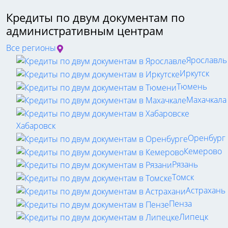
Кредиты по двум документам по
административным центрам
Все регионы
Ярославль
Иркутск
Тюмень
Махачкала
Хабаровск
Оренбург
Кемерово
Рязань
Томск
Астрахань
Пенза
Липецк