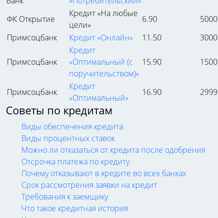
Банк
«Потребительский»
Кредит «На любые
ФК Открытие
6.90
5000
цели»
Примсоцбанк
Кредит «Онлайн»
11.50
3000
Кредит
Примсоцбанк
«Оптимальный (с
15.90
1500
поручительством)»
Кредит
Примсоцбанк
16.90
2999
«Оптимальный»
Советы по кредитам
Виды обеспечения кредита
Виды процентных ставок
Можно ли отказаться от кредита после одобрения
Отсрочка платежа по кредиту
Почему отказывают в кредите во всех банках
Срок рассмотрения заявки на кредит
Требования к заемщику
Что такое кредитная история