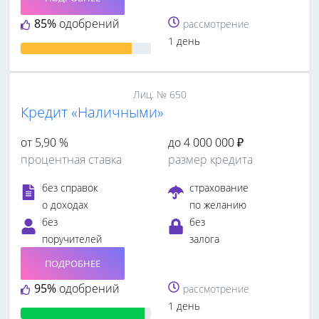
85%
одобрений
рассмотрение
1 день
Лиц. № 650
Кредит «Наличными»
от 5,90 %
до 4 000 000 ₽
процентная ставка
размер кредита
без справок
страхование
о доходах
по желанию
без
без
поручителей
залога
ПОДРОБНЕЕ
95%
одобрений
рассмотрение
1 день