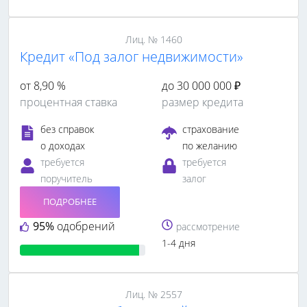
Лиц. № 1460
Кредит «Под залог недвижимости»
от 8,90 %
до 30 000 000 ₽
процентная ставка
размер кредита
без справок
страхование
о доходах
по желанию
требуется
требуется
поручитель
залог
ПОДРОБНЕЕ
95%
одобрений
рассмотрение
1-4 дня
Лиц. № 2557