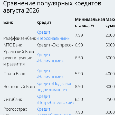
Сравнение популярных кредитов
августа 2026
Минимальная
Мак
Банк
Кредит
ставка, %
сумм
Кредит
7.99
2000
Райффайзенбанк
«Персональный»
МТС Банк
Кредит «Экспресс»
6.90
5000
Уральский Банк
Кредит
реконструкции
6.50
5000
«Наличными»
и развития
Кредит
Почта Банк
5.90
4000
«Наличными»
Кредит «Под залог
Восточный Банк
8.90
3000
недвижимости»
Кредит
Ситибанк
6.50
2500
«Потребительский»
Росгосстрах
Кредит
7.90
3000