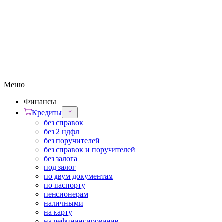
Меню
Финансы
Кредиты
без справок
без 2 ндфл
без поручителей
без справок и поручителей
без залога
под залог
по двум документам
по паспорту
пенсионерам
наличными
на карту
на рефинансирование