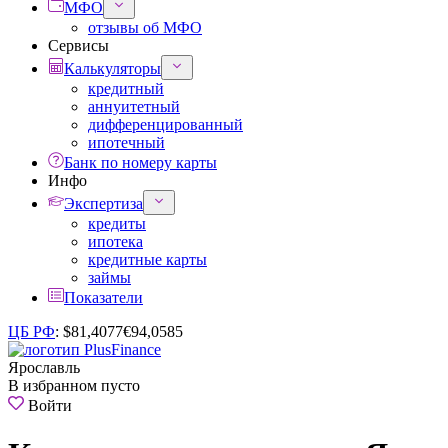
МФО
отзывы об МФО
Сервисы
Калькуляторы
кредитный
аннуитетный
дифференцированный
ипотечный
Банк по номеру карты
Инфо
Экспертиза
кредиты
ипотека
кредитные карты
займы
Показатели
ЦБ РФ
:
$
81,4077
€
94,0585
Ярославль
В избранном пусто
Войти