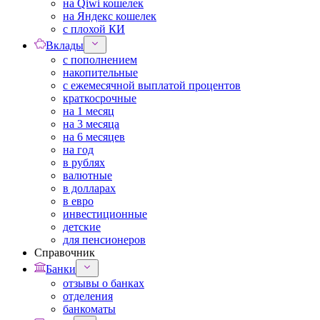
на Qiwi кошелек
на Яндекс кошелек
с плохой КИ
Вклады
с пополнением
накопительные
с ежемесячной выплатой процентов
краткосрочные
на 1 месяц
на 3 месяца
на 6 месяцев
на год
в рублях
валютные
в долларах
в евро
инвестиционные
детские
для пенсионеров
Справочник
Банки
отзывы о банках
отделения
банкоматы