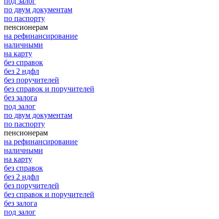
под залог
по двум документам
по паспорту
пенсионерам
на рефинансирование
наличными
на карту
без справок
без 2 ндфл
без поручителей
без справок и поручителей
без залога
под залог
по двум документам
по паспорту
пенсионерам
на рефинансирование
наличными
на карту
без справок
без 2 ндфл
без поручителей
без справок и поручителей
без залога
под залог