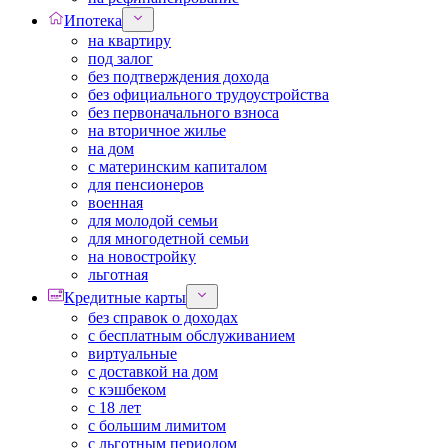
Ипотека
на квартиру
под залог
без подтверждения дохода
без официального трудоустройства
без первоначального взноса
на вторичное жилье
на дом
с материнским капиталом
для пенсионеров
военная
для молодой семьи
для многодетной семьи
на новостройку
льготная
Кредитные карты
без справок о доходах
с бесплатным обслуживанием
виртуальные
с доставкой на дом
с кэшбеком
с 18 лет
с большим лимитом
с льготным периодом