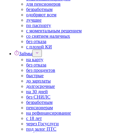
для пенсионеров
безработным
одобряют всем
лучшие
по паспорту
с моментальным решением
со снятием наличных
без отказа
с плохой КИ
Займы
на карту
без отказа
без процентов
быстрые
до зарплаты
долгосрочные
на 30 дней
без СНИЛС
безработным
пенсионерам
на рефинансирование
с 18 лет
через Госуслуги
под залог ПТС