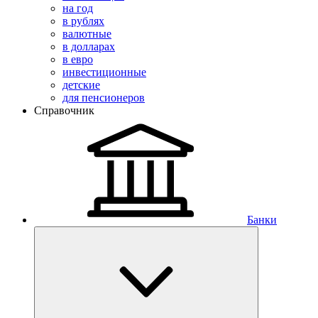
на год
в рублях
валютные
в долларах
в евро
инвестиционные
детские
для пенсионеров
Справочник
Банки