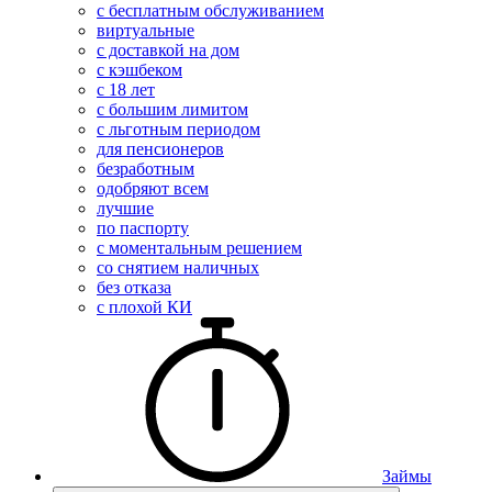
с бесплатным обслуживанием
виртуальные
с доставкой на дом
с кэшбеком
с 18 лет
с большим лимитом
с льготным периодом
для пенсионеров
безработным
одобряют всем
лучшие
по паспорту
с моментальным решением
со снятием наличных
без отказа
с плохой КИ
Займы