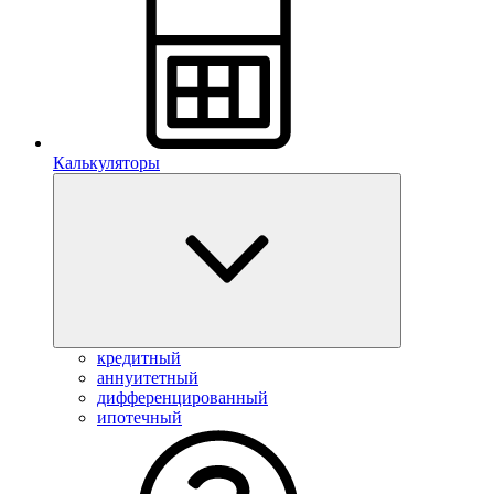
Калькуляторы
кредитный
аннуитетный
дифференцированный
ипотечный