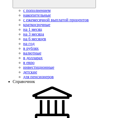
с пополнением
накопительные
с ежемесячной выплатой процентов
краткосрочные
на 1 месяц
на 3 месяца
на 6 месяцев
на год
в рублях
валютные
в долларах
в евро
инвестиционные
детские
для пенсионеров
Справочник