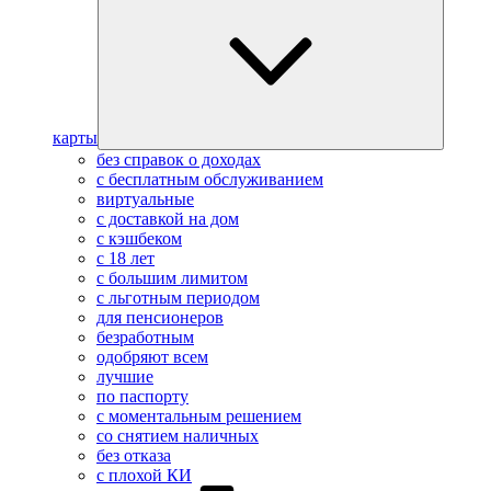
карты
без справок о доходах
с бесплатным обслуживанием
виртуальные
с доставкой на дом
с кэшбеком
с 18 лет
с большим лимитом
с льготным периодом
для пенсионеров
безработным
одобряют всем
лучшие
по паспорту
с моментальным решением
со снятием наличных
без отказа
с плохой КИ