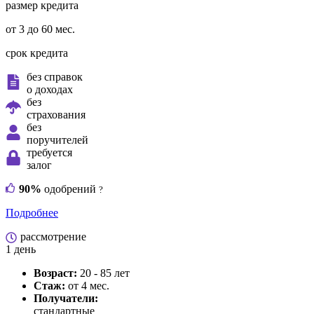
размер кредита
от 3 до 60 мес.
срок кредита
без справок
о доходах
без
страхования
без
поручителей
требуется
залог
90%
одобрений
?
Подробнее
рассмотрение
1 день
Возраст:
20 - 85 лет
Стаж:
от 4 мес.
Получатели:
стандартные