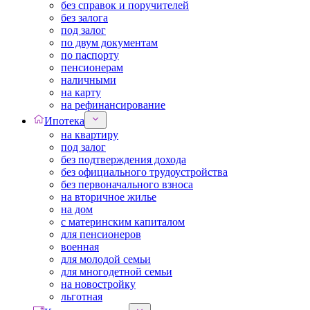
без справок и поручителей
без залога
под залог
по двум документам
по паспорту
пенсионерам
наличными
на карту
на рефинансирование
Ипотека
на квартиру
под залог
без подтверждения дохода
без официального трудоустройства
без первоначального взноса
на вторичное жилье
на дом
с материнским капиталом
для пенсионеров
военная
для молодой семьи
для многодетной семьи
на новостройку
льготная