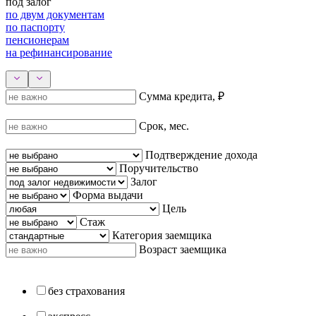
под залог
по двум документам
по паспорту
пенсионерам
на рефинансирование
Сумма кредита, ₽
Срок, мес.
Подтверждение дохода
Поручительство
Залог
Форма выдачи
Цель
Стаж
Категория заемщика
Возраст заемщика
без страхования