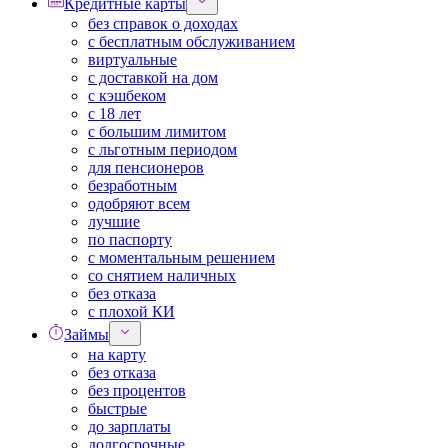
Кредитные карты
без справок о доходах
с бесплатным обслуживанием
виртуальные
с доставкой на дом
с кэшбеком
с 18 лет
с большим лимитом
с льготным периодом
для пенсионеров
безработным
одобряют всем
лучшие
по паспорту
с моментальным решением
со снятием наличных
без отказа
с плохой КИ
Займы
на карту
без отказа
без процентов
быстрые
до зарплаты
долгосрочные