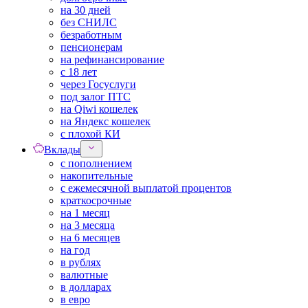
на 30 дней
без СНИЛС
безработным
пенсионерам
на рефинансирование
с 18 лет
через Госуслуги
под залог ПТС
на Qiwi кошелек
на Яндекс кошелек
с плохой КИ
Вклады
с пополнением
накопительные
с ежемесячной выплатой процентов
краткосрочные
на 1 месяц
на 3 месяца
на 6 месяцев
на год
в рублях
валютные
в долларах
в евро