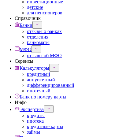
инвестиционные
детские
для пенсионеров
Справочник
Банки
отзывы о банках
отделения
банкоматы
МФО
отзывы об МФО
Сервисы
Калькуляторы
кредитный
аннуитетный
дифференцированный
ипотечный
Банк по номеру карты
Инфо
Экспертиза
кредиты
ипотека
кредитные карты
займы