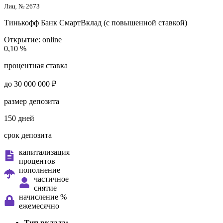
Лиц. № 2673
Тинькофф Банк
СмартВклад (с повышенной ставкой)
Открытие:
online
0,10 %
процентная ставка
до 30 000 000 ₽
размер депозита
150 дней
срок депозита
капитализация
процентов
пополнение
частичное
снятие
начисление %
ежемесячно
Тип вклада: