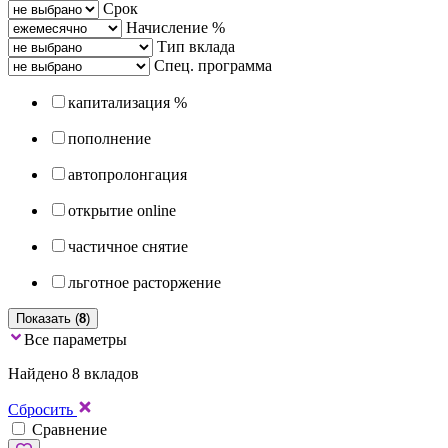
Срок
Начисление %
Тип вклада
Спец. программа
капитализация %
пополнение
автопролонгация
открытие online
частичное снятие
льготное расторжение
Показать (
8
)
Все параметры
Найдено 8 вкладов
Сбросить
Сравнение