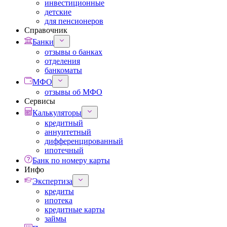
инвестиционные
детские
для пенсионеров
Справочник
Банки
отзывы о банках
отделения
банкоматы
МФО
отзывы об МФО
Сервисы
Калькуляторы
кредитный
аннуитетный
дифференцированный
ипотечный
Банк по номеру карты
Инфо
Экспертиза
кредиты
ипотека
кредитные карты
займы