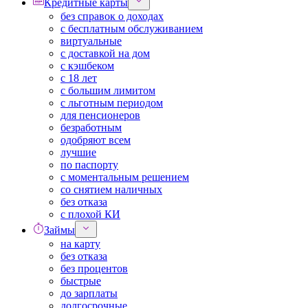
Кредитные карты
без справок о доходах
с бесплатным обслуживанием
виртуальные
с доставкой на дом
с кэшбеком
с 18 лет
с большим лимитом
с льготным периодом
для пенсионеров
безработным
одобряют всем
лучшие
по паспорту
с моментальным решением
со снятием наличных
без отказа
с плохой КИ
Займы
на карту
без отказа
без процентов
быстрые
до зарплаты
долгосрочные