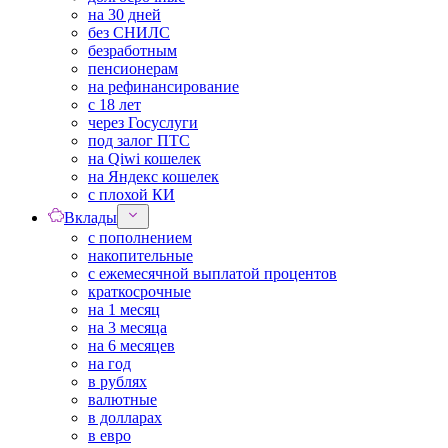
на 30 дней
без СНИЛС
безработным
пенсионерам
на рефинансирование
с 18 лет
через Госуслуги
под залог ПТС
на Qiwi кошелек
на Яндекс кошелек
с плохой КИ
Вклады
с пополнением
накопительные
с ежемесячной выплатой процентов
краткосрочные
на 1 месяц
на 3 месяца
на 6 месяцев
на год
в рублях
валютные
в долларах
в евро