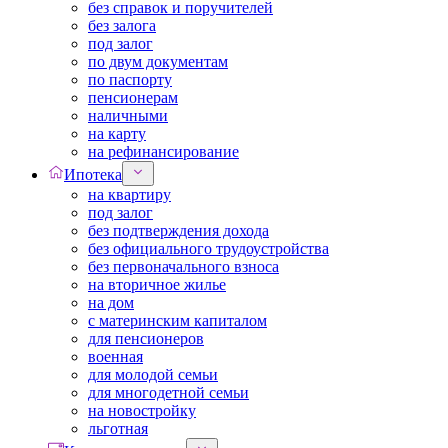
без справок и поручителей
без залога
под залог
по двум документам
по паспорту
пенсионерам
наличными
на карту
на рефинансирование
Ипотека
на квартиру
под залог
без подтверждения дохода
без официального трудоустройства
без первоначального взноса
на вторичное жилье
на дом
с материнским капиталом
для пенсионеров
военная
для молодой семьи
для многодетной семьи
на новостройку
льготная