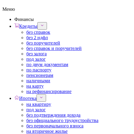
Меню
Финансы
Кредиты
без справок
без 2 ндфл
без поручителей
без справок и поручителей
без залога
под залог
по двум документам
по паспорту
пенсионерам
наличными
на карту
на рефинансирование
Ипотека
на квартиру
под залог
без подтверждения дохода
без официального трудоустройства
без первоначального взноса
на вторичное жилье