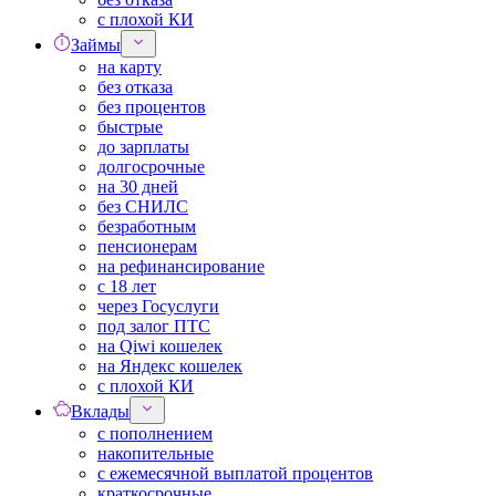
с плохой КИ
Займы
на карту
без отказа
без процентов
быстрые
до зарплаты
долгосрочные
на 30 дней
без СНИЛС
безработным
пенсионерам
на рефинансирование
с 18 лет
через Госуслуги
под залог ПТС
на Qiwi кошелек
на Яндекс кошелек
с плохой КИ
Вклады
с пополнением
накопительные
с ежемесячной выплатой процентов
краткосрочные