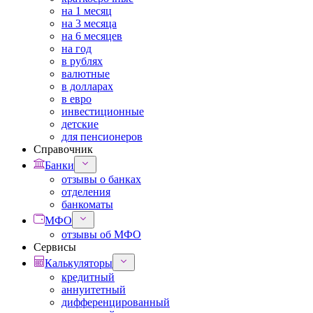
на 1 месяц
на 3 месяца
на 6 месяцев
на год
в рублях
валютные
в долларах
в евро
инвестиционные
детские
для пенсионеров
Справочник
Банки
отзывы о банках
отделения
банкоматы
МФО
отзывы об МФО
Сервисы
Калькуляторы
кредитный
аннуитетный
дифференцированный