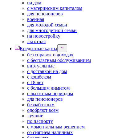
на дом
с материнским капиталом
для пенсионеров
военная
для молодой семьи
для многодетной семьи
на новостройку
льготная
Кредитные карты
без справок о доходах
с бесплатным обслуживанием
виртуальные
с доставкой на дом
с кэшбеком
с 18 лет
с большим лимитом
с льготным периодом
для пенсионеров
безработным
одобряют всем
лучшие
по паспорту
с моментальным решением
со снятием наличных
без отказа