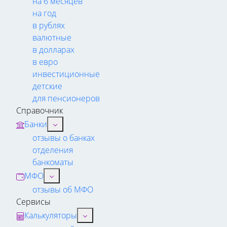
на 6 месяцев
на год
в рублях
валютные
в долларах
в евро
инвестиционные
детские
для пенсионеров
Справочник
Банки
отзывы о банках
отделения
банкоматы
МФО
отзывы об МФО
Сервисы
Калькуляторы