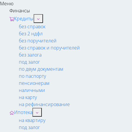
Меню
Финансы
Кредиты
без справок
без 2 ндфл
без поручителей
без справок и поручителей
без залога
под залог
по двум документам
по паспорту
пенсионерам
наличными
на карту
на рефинансирование
Ипотека
на квартиру
под залог