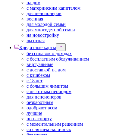
на дом
с материнским капиталом
для пенсионеров
военная
для молодой семьи
для многодетной семьи
на новостройку
льготная
Кредитные карты
без справок о доходах
с бесплатным обслуживанием
виртуальные
с доставкой на дом
с кэшбеком
с 18 лет
с большим лимитом
с льготным периодом
для пенсионеров
безработным
одобряют всем
лучшие
по паспорту
с моментальным решением
со снятием наличных
без отказа