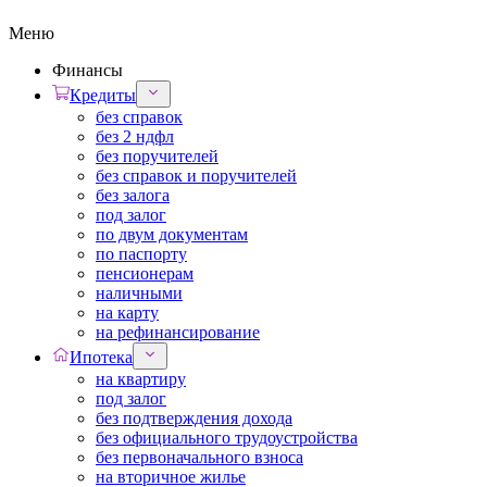
Меню
Финансы
Кредиты
без справок
без 2 ндфл
без поручителей
без справок и поручителей
без залога
под залог
по двум документам
по паспорту
пенсионерам
наличными
на карту
на рефинансирование
Ипотека
на квартиру
под залог
без подтверждения дохода
без официального трудоустройства
без первоначального взноса
на вторичное жилье