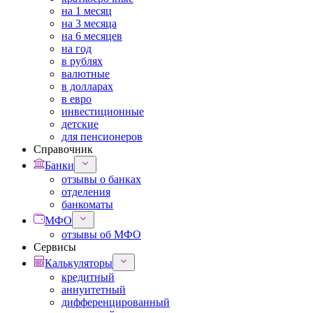
на 1 месяц
на 3 месяца
на 6 месяцев
на год
в рублях
валютные
в долларах
в евро
инвестиционные
детские
для пенсионеров
Справочник
Банки
отзывы о банках
отделения
банкоматы
МФО
отзывы об МФО
Сервисы
Калькуляторы
кредитный
аннуитетный
дифференцированный