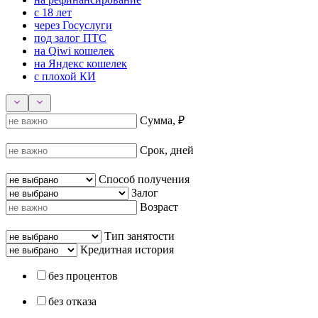
с 18 лет
через Госуслуги
под залог ПТС
на Qiwi кошелек
на Яндекс кошелек
с плохой КИ
Сумма, ₽
Срок, дней
Способ получения
Залог
Возраст
Тип занятости
Кредитная история
без процентов
без отказа