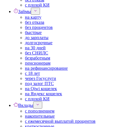
с плохой КИ
Займы
на карту
без отказа
без процентов
быстрые
до зарплаты
долгосрочные
на 30 дней
без СНИЛС
безработным
пенсионерам
на рефинансирование
с 18 лет
через Госуслуги
под залог ПТС
на Qiwi кошелек
на Яндекс кошелек
с плохой КИ
Вклады
с пополнением
накопительные
с ежемесячной выплатой процентов
краткосрочные