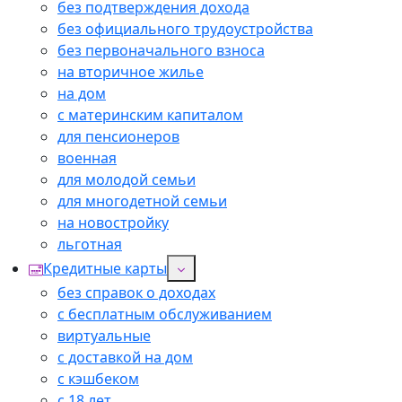
без подтверждения дохода
без официального трудоустройства
без первоначального взноса
на вторичное жилье
на дом
с материнским капиталом
для пенсионеров
военная
для молодой семьи
для многодетной семьи
на новостройку
льготная
Кредитные карты
без справок о доходах
с бесплатным обслуживанием
виртуальные
с доставкой на дом
с кэшбеком
с 18 лет