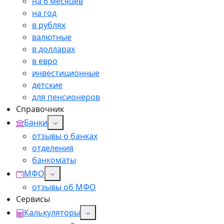
на 6 месяцев
на год
в рублях
валютные
в долларах
в евро
инвестиционные
детские
для пенсионеров
Справочник
Банки
отзывы о банках
отделения
банкоматы
МФО
отзывы об МФО
Сервисы
Калькуляторы