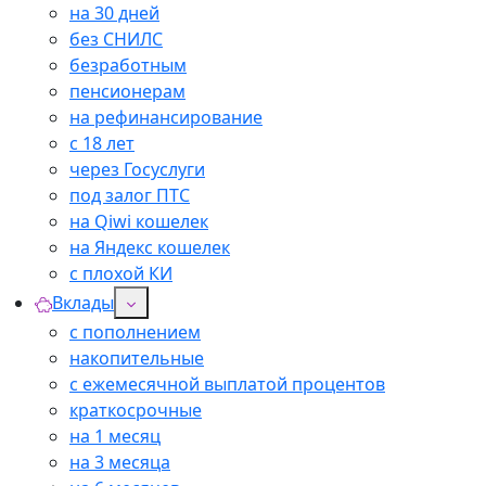
на 30 дней
без СНИЛС
безработным
пенсионерам
на рефинансирование
с 18 лет
через Госуслуги
под залог ПТС
на Qiwi кошелек
на Яндекс кошелек
с плохой КИ
Вклады
с пополнением
накопительные
с ежемесячной выплатой процентов
краткосрочные
на 1 месяц
на 3 месяца