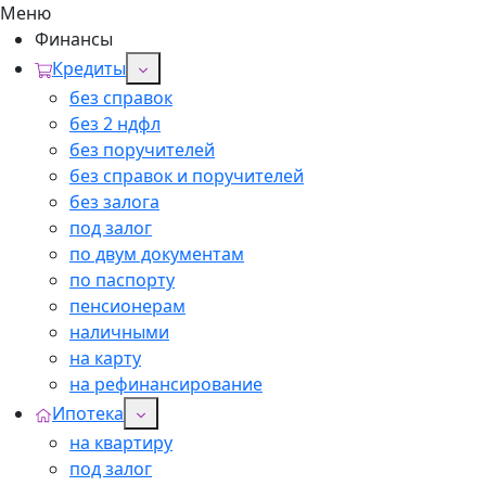
Меню
Финансы
Кредиты
без справок
без 2 ндфл
без поручителей
без справок и поручителей
без залога
под залог
по двум документам
по паспорту
пенсионерам
наличными
на карту
на рефинансирование
Ипотека
на квартиру
под залог