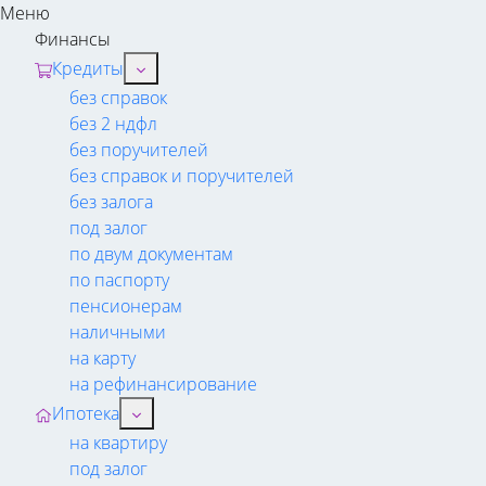
Меню
Финансы
Кредиты
без справок
без 2 ндфл
без поручителей
без справок и поручителей
без залога
под залог
по двум документам
по паспорту
пенсионерам
наличными
на карту
на рефинансирование
Ипотека
на квартиру
под залог