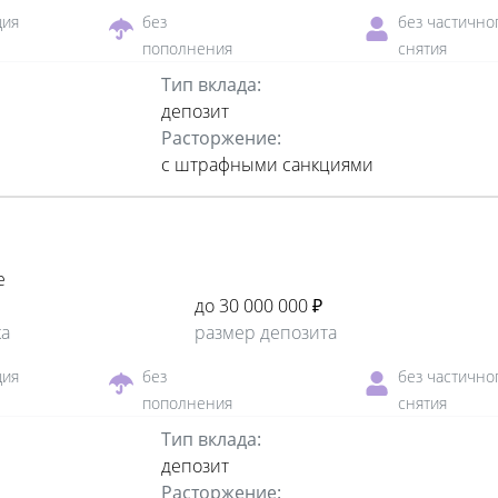
ция
без
без частично
пополнения
снятия
Тип вклада:
депозит
Расторжение:
с штрафными санкциями
е
до 30 000 000 ₽
ка
размер депозита
ция
без
без частично
пополнения
снятия
Тип вклада:
депозит
Расторжение: