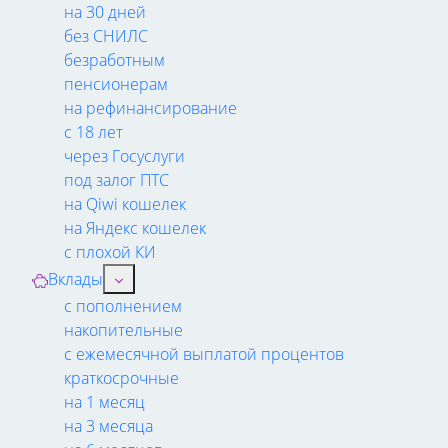
на 30 дней
без СНИЛС
безработным
пенсионерам
на рефинансирование
с 18 лет
через Госуслуги
под залог ПТС
на Qiwi кошелек
на Яндекс кошелек
с плохой КИ
Вклады
с пополнением
накопительные
с ежемесячной выплатой процентов
краткосрочные
на 1 месяц
на 3 месяца