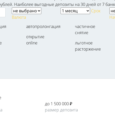
рублей. Наиболее выгодные депозиты на 30 дней от 7 банко
Срок
Валюта
На
ция
автопролонгация
частичное
снятие
открытие
е
online
льготное
расторжение
е
до 1 500 000 ₽
ка
размер депозита