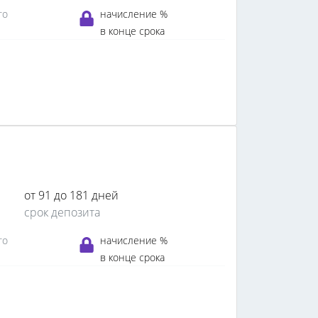
го
начисление %
в конце срока
от 91 до 181 дней
срок депозита
го
начисление %
в конце срока