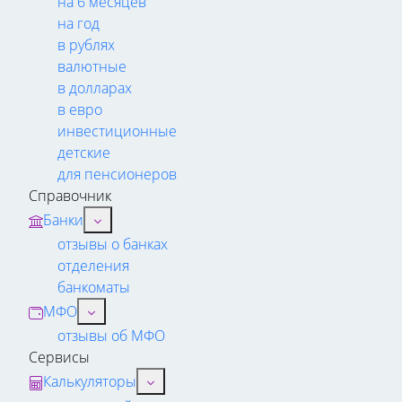
на 6 месяцев
на год
в рублях
валютные
в долларах
в евро
инвестиционные
детские
для пенсионеров
Справочник
Банки
отзывы о банках
отделения
банкоматы
МФО
отзывы об МФО
Сервисы
Калькуляторы