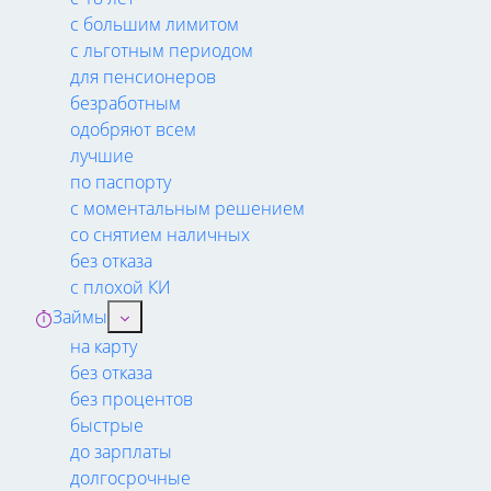
с большим лимитом
с льготным периодом
для пенсионеров
безработным
одобряют всем
лучшие
по паспорту
с моментальным решением
со снятием наличных
без отказа
с плохой КИ
Займы
на карту
без отказа
без процентов
быстрые
до зарплаты
долгосрочные