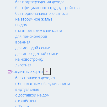
без подтверждения дохода
без официального трудоустройства
без первоначального взноса
на вторичное жилье
на дом
с материнским капиталом
для пенсионеров
военная
для молодой семьи
для многодетной семьи
на новостройку
льготная
Кредитные карты
без справок о доходах
с бесплатным обслуживанием
виртуальные
с доставкой на дом
с кэшбеком
с 18 лет