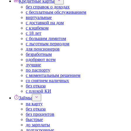
Кредитные карты
без справок о доходах
с бесплатным обслуживанием
виртуальные
с доставкой на дом
с кэшбеком
с 18 лет
с большим лимитом
с льготным периодом
для пенсионеров
безработным
одобряют всем
лучшие
по паспорту
с моментальным решением
со снятием наличных
без отказа
с плохой КИ
Займы
на карту
без отказа
без процентов
быстрые
до зарплаты
долгосрочные