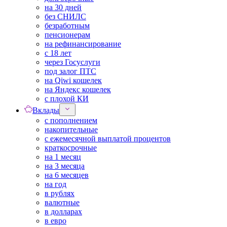
на 30 дней
без СНИЛС
безработным
пенсионерам
на рефинансирование
с 18 лет
через Госуслуги
под залог ПТС
на Qiwi кошелек
на Яндекс кошелек
с плохой КИ
Вклады
с пополнением
накопительные
с ежемесячной выплатой процентов
краткосрочные
на 1 месяц
на 3 месяца
на 6 месяцев
на год
в рублях
валютные
в долларах
в евро