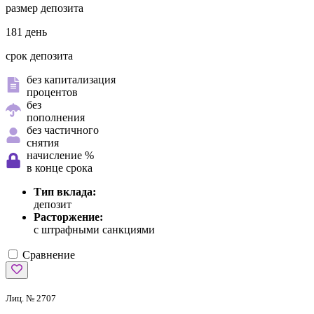
размер депозита
181 день
срок депозита
без капитализация
процентов
без
пополнения
без частичного
снятия
начисление %
в конце срока
Тип вклада:
депозит
Расторжение:
с штрафными санкциями
Сравнение
Лиц. № 2707