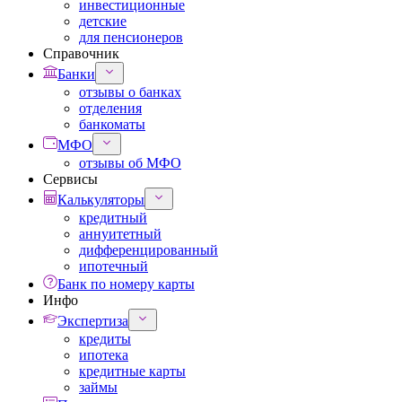
инвестиционные
детские
для пенсионеров
Справочник
Банки
отзывы о банках
отделения
банкоматы
МФО
отзывы об МФО
Сервисы
Калькуляторы
кредитный
аннуитетный
дифференцированный
ипотечный
Банк по номеру карты
Инфо
Экспертиза
кредиты
ипотека
кредитные карты
займы