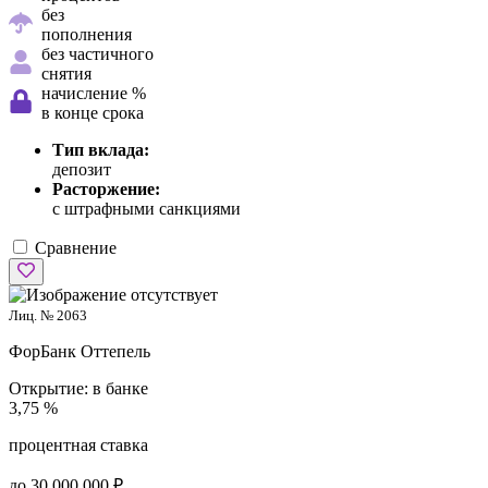
без
пополнения
без частичного
снятия
начисление %
в конце срока
Тип вклада:
депозит
Расторжение:
с штрафными санкциями
Сравнение
Лиц. № 2063
ФорБанк
Оттепель
Открытие:
в банке
3,75 %
процентная ставка
до 30 000 000 ₽