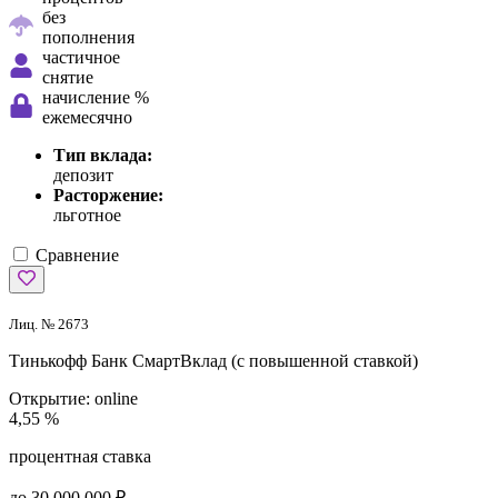
без
пополнения
частичное
снятие
начисление %
ежемесячно
Тип вклада:
депозит
Расторжение:
льготное
Сравнение
Лиц. № 2673
Тинькофф Банк
СмартВклад (с повышенной ставкой)
Открытие:
online
4,55 %
процентная ставка
до 30 000 000 ₽