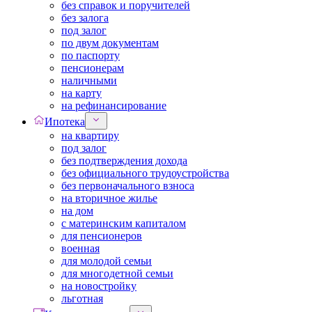
без справок и поручителей
без залога
под залог
по двум документам
по паспорту
пенсионерам
наличными
на карту
на рефинансирование
Ипотека
на квартиру
под залог
без подтверждения дохода
без официального трудоустройства
без первоначального взноса
на вторичное жилье
на дом
с материнским капиталом
для пенсионеров
военная
для молодой семьи
для многодетной семьи
на новостройку
льготная