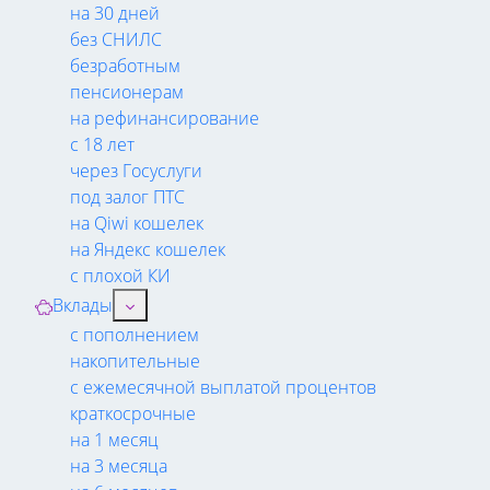
на 30 дней
без СНИЛС
безработным
пенсионерам
на рефинансирование
с 18 лет
через Госуслуги
под залог ПТС
на Qiwi кошелек
на Яндекс кошелек
с плохой КИ
Вклады
с пополнением
накопительные
с ежемесячной выплатой процентов
краткосрочные
на 1 месяц
на 3 месяца