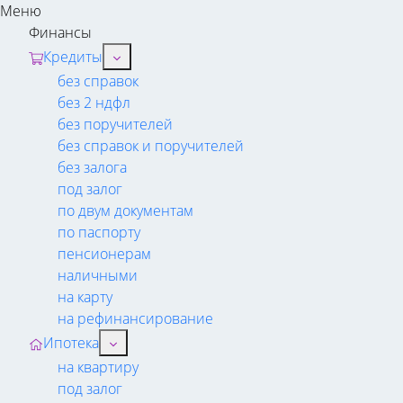
Меню
Финансы
Кредиты
без справок
без 2 ндфл
без поручителей
без справок и поручителей
без залога
под залог
по двум документам
по паспорту
пенсионерам
наличными
на карту
на рефинансирование
Ипотека
на квартиру
под залог