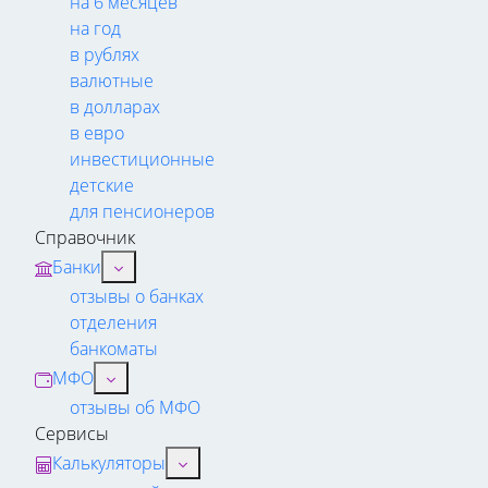
на 6 месяцев
на год
в рублях
валютные
в долларах
в евро
инвестиционные
детские
для пенсионеров
Справочник
Банки
отзывы о банках
отделения
банкоматы
МФО
отзывы об МФО
Сервисы
Калькуляторы