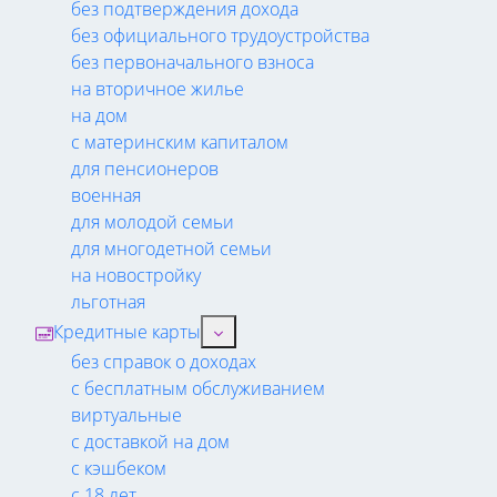
без подтверждения дохода
без официального трудоустройства
без первоначального взноса
на вторичное жилье
на дом
с материнским капиталом
для пенсионеров
военная
для молодой семьи
для многодетной семьи
на новостройку
льготная
Кредитные карты
без справок о доходах
с бесплатным обслуживанием
виртуальные
с доставкой на дом
с кэшбеком
с 18 лет