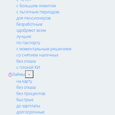
с большим лимитом
с льготным периодом
для пенсионеров
безработным
одобряют всем
лучшие
по паспорту
с моментальным решением
со снятием наличных
без отказа
с плохой КИ
Займы
на карту
без отказа
без процентов
быстрые
до зарплаты
долгосрочные