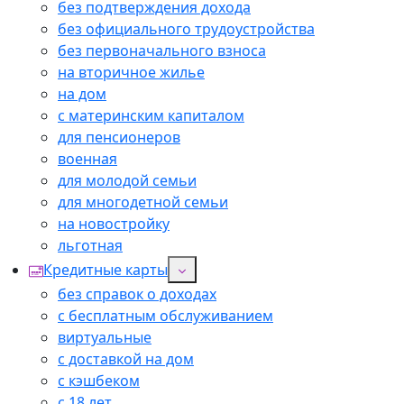
без подтверждения дохода
без официального трудоустройства
без первоначального взноса
на вторичное жилье
на дом
с материнским капиталом
для пенсионеров
военная
для молодой семьи
для многодетной семьи
на новостройку
льготная
Кредитные карты
без справок о доходах
с бесплатным обслуживанием
виртуальные
с доставкой на дом
с кэшбеком
с 18 лет