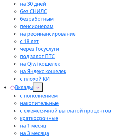
на 30 дней
без СНИЛС
безработным
пенсионерам
на рефинансирование
с 18 лет
через Госуслуги
под залог ПТС
на Qiwi кошелек
на Яндекс кошелек
с плохой КИ
Вклады
с пополнением
накопительные
с ежемесячной выплатой процентов
краткосрочные
на 1 месяц
на 3 месяца