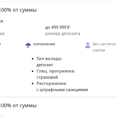
100% от суммы
ке
до 499 999 ₽
ка
размер депозита
я
пополнение
без частичн
снятия
Тип вклада:
депозит
Спец. программа:
страховой
Расторжение:
с штрафными санкциями
100% от суммы