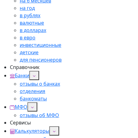
на 6 месяцев
на год
в рублях
валютные
в долларах
в евро
инвестиционные
детские
для пенсионеров
Справочник
Банки
отзывы о банках
отделения
банкоматы
МФО
отзывы об МФО
Сервисы
Калькуляторы