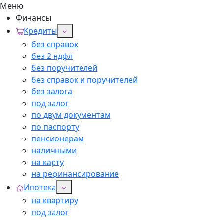
Меню
Финансы
Кредиты
без справок
без 2 ндфл
без поручителей
без справок и поручителей
без залога
под залог
по двум документам
по паспорту
пенсионерам
наличными
на карту
на рефинансирование
Ипотека
на квартиру
под залог