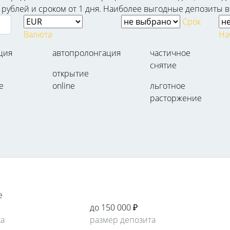
рублей и сроком от 1 дня. Наиболее выгодные депозиты в е
Срок
Валюта
На
ция
автопролонгация
частичное
снятие
открытие
е
online
льготное
расторжение
е
до 150 000 ₽
ка
размер депозита