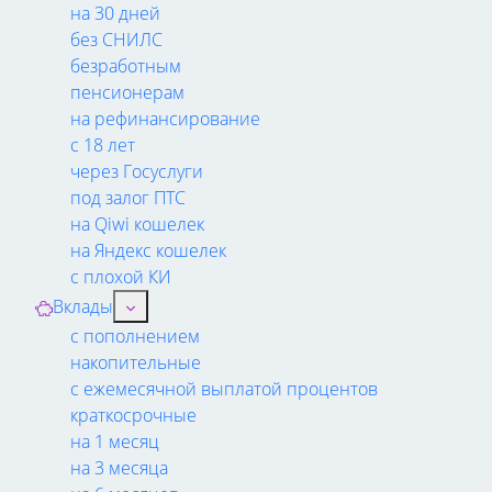
на 30 дней
без СНИЛС
безработным
пенсионерам
на рефинансирование
с 18 лет
через Госуслуги
под залог ПТС
на Qiwi кошелек
на Яндекс кошелек
с плохой КИ
Вклады
с пополнением
накопительные
с ежемесячной выплатой процентов
краткосрочные
на 1 месяц
на 3 месяца