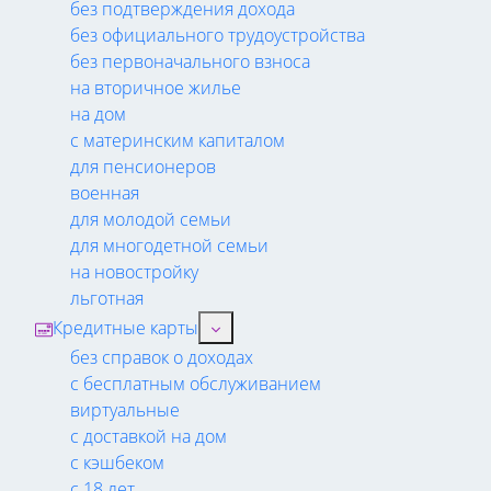
без подтверждения дохода
без официального трудоустройства
без первоначального взноса
на вторичное жилье
на дом
с материнским капиталом
для пенсионеров
военная
для молодой семьи
для многодетной семьи
на новостройку
льготная
Кредитные карты
без справок о доходах
с бесплатным обслуживанием
виртуальные
с доставкой на дом
с кэшбеком
с 18 лет