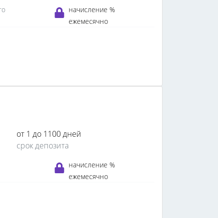
го
начисление %
ежемесячно
от 1 до 1100 дней
срок депозита
начисление %
ежемесячно