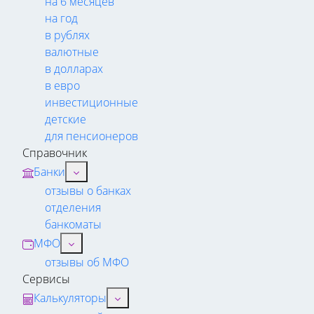
на 6 месяцев
на год
в рублях
валютные
в долларах
в евро
инвестиционные
детские
для пенсионеров
Справочник
Банки
отзывы о банках
отделения
банкоматы
МФО
отзывы об МФО
Сервисы
Калькуляторы