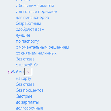
с большим лимитом
с льготным периодом
для пенсионеров
безработным
одобряют всем
лучшие
по паспорту
с моментальным решением
со снятием наличных
без отказа
с плохой КИ
Займы
на карту
без отказа
без процентов
быстрые
до зарплаты
долгосрочные