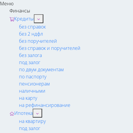
Меню
Финансы
Кредиты
без справок
без 2 ндфл
без поручителей
без справок и поручителей
без залога
под залог
по двум документам
по паспорту
пенсионерам
наличными
на карту
на рефинансирование
Ипотека
на квартиру
под залог