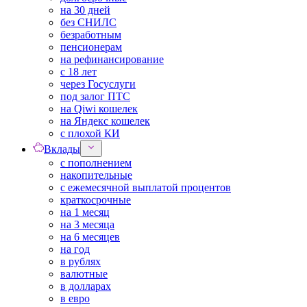
на 30 дней
без СНИЛС
безработным
пенсионерам
на рефинансирование
с 18 лет
через Госуслуги
под залог ПТС
на Qiwi кошелек
на Яндекс кошелек
с плохой КИ
Вклады
с пополнением
накопительные
с ежемесячной выплатой процентов
краткосрочные
на 1 месяц
на 3 месяца
на 6 месяцев
на год
в рублях
валютные
в долларах
в евро