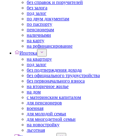
без справок и поручителей
без залога
под залог
по двум документам
по паспорту
пенсионерам
наличными
на карту
на рефинансирование
Ипотека
на квартиру
под залог
без подтверждения дохода
без официального трудоустройства
без первоначального взноса
на вторичное жилье
на дом
с материнским капиталом
для пенсионеров
военная
для молодой семьи
для многодетной семьи
на новостройку
льготная