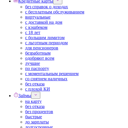
Кредитные карты
без справок о доходах
с бесплатным обслуживанием
виртуальные
с доставкой на дом
с кэшбеком
с 18 лет
с большим лимитом
с льготным периодом
для пенсионеров
безработным
одобряют всем
лучшие
по паспорту
с моментальным решением
со снятием наличных
без отказа
с плохой КИ
Займы
на карту
без отказа
без процентов
быстрые
до зарплаты
долгосрочные