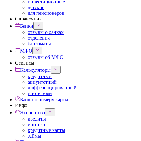
инвестиционные
детские
для пенсионеров
Справочник
Банки
отзывы о банках
отделения
банкоматы
МФО
отзывы об МФО
Сервисы
Калькуляторы
кредитный
аннуитетный
дифференцированный
ипотечный
Банк по номеру карты
Инфо
Экспертиза
кредиты
ипотека
кредитные карты
займы