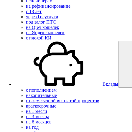
пенсионерам
на рефинансирование
с 18 лет
через Госуслуги
под залог ПТС
на Qiwi кошелек
на Яндекс кошелек
с плохой КИ
Вклады
с пополнением
накопительные
с ежемесячной выплатой процентов
краткосрочные
на 1 месяц
на 3 месяца
на 6 месяцев
на год