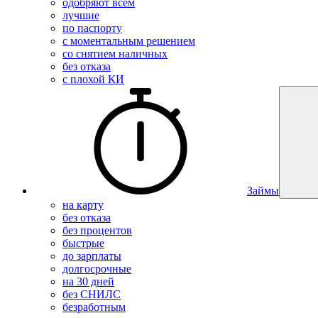
одобряют всем
лучшие
по паспорту
с моментальным решением
со снятием наличных
без отказа
с плохой КИ
Займы
на карту
без отказа
без процентов
быстрые
до зарплаты
долгосрочные
на 30 дней
без СНИЛС
безработным