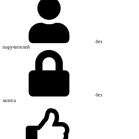
без
поручителей
без
залога