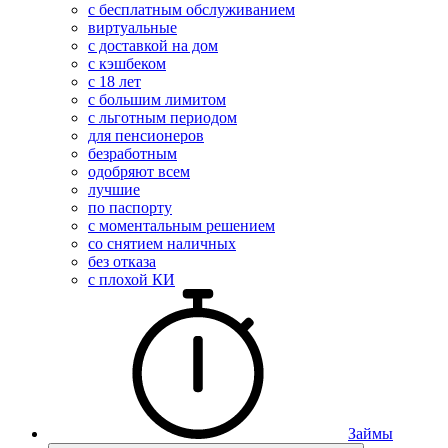
с бесплатным обслуживанием
виртуальные
с доставкой на дом
с кэшбеком
с 18 лет
с большим лимитом
с льготным периодом
для пенсионеров
безработным
одобряют всем
лучшие
по паспорту
с моментальным решением
со снятием наличных
без отказа
с плохой КИ
Займы