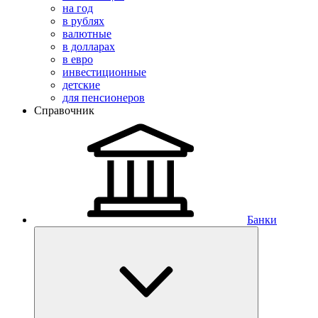
на год
в рублях
валютные
в долларах
в евро
инвестиционные
детские
для пенсионеров
Справочник
Банки