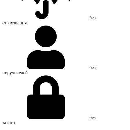
без
страхования
без
поручителей
без
залога