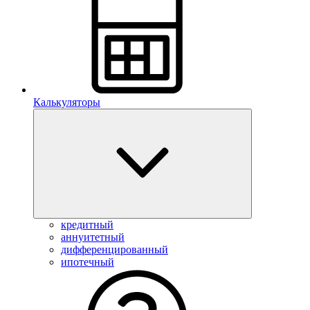
Калькуляторы
кредитный
аннуитетный
дифференцированный
ипотечный