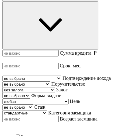
Сумма кредита, ₽
Срок, мес.
Подтверждение дохода
Поручительство
Залог
Форма выдачи
Цель
Стаж
Категория заемщика
Возраст заемщика