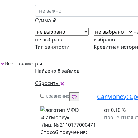
Сумма, ₽
н
не выбрано
выбрано
Тип занятости
Кредитная истори
Все параметры
1
Найдено 8 займов
Сбросить
CarMoney:
Ср
Сравнение
от 0,10 %
процентная с
Лиц. № 2110177000471
Способ получения: