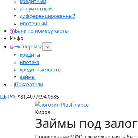
кредитный
аннуитетный
дифференцированный
ипотечный
Банк по номеру карты
Инфо
Экспертиза
кредиты
ипотека
кредитные карты
займы
Показатели
ЦБ РФ
:
$
81,4077
€
94,0585
Киров
Займы под залог
Проверенные МФО, где можно взять быстр