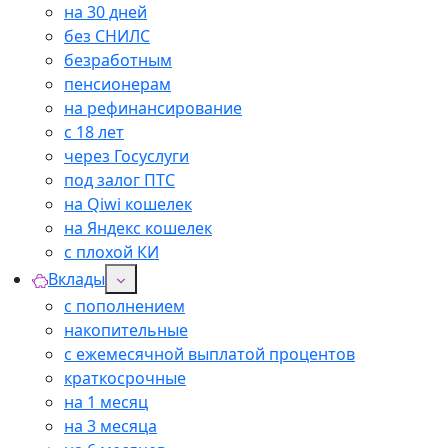
на 30 дней
без СНИЛС
безработным
пенсионерам
на рефинансирование
с 18 лет
через Госуслуги
под залог ПТС
на Qiwi кошелек
на Яндекс кошелек
с плохой КИ
Вклады
с пополнением
накопительные
с ежемесячной выплатой процентов
краткосрочные
на 1 месяц
на 3 месяца