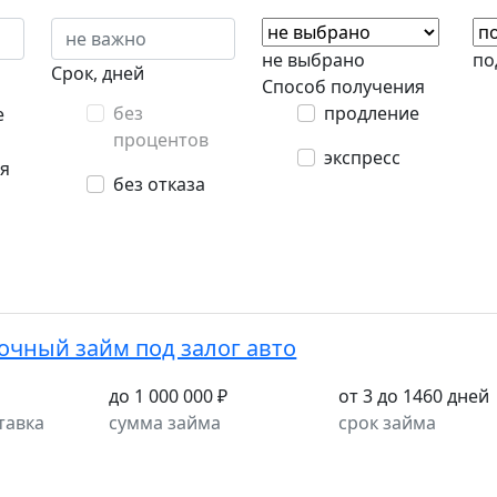
не выбрано
по
Срок, дней
Способ получения
без
продление
е
процентов
экспресс
я
без отказа
очный займ под залог авто
до 1 000 000 ₽
от 3 до 1460 дней
тавка
сумма займа
срок займа