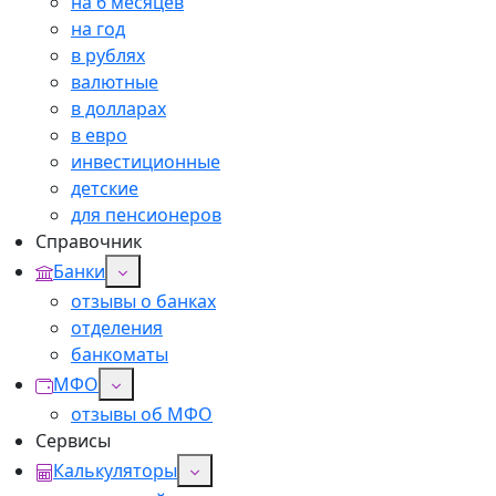
на 6 месяцев
на год
в рублях
валютные
в долларах
в евро
инвестиционные
детские
для пенсионеров
Справочник
Банки
отзывы о банках
отделения
банкоматы
МФО
отзывы об МФО
Сервисы
Калькуляторы