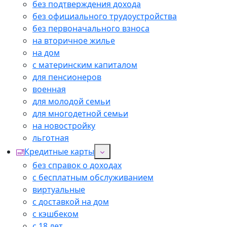
без подтверждения дохода
без официального трудоустройства
без первоначального взноса
на вторичное жилье
на дом
с материнским капиталом
для пенсионеров
военная
для молодой семьи
для многодетной семьи
на новостройку
льготная
Кредитные карты
без справок о доходах
с бесплатным обслуживанием
виртуальные
с доставкой на дом
с кэшбеком
с 18 лет