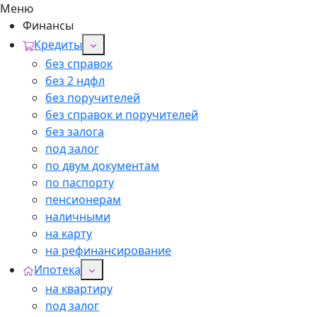
Меню
Финансы
Кредиты
без справок
без 2 ндфл
без поручителей
без справок и поручителей
без залога
под залог
по двум документам
по паспорту
пенсионерам
наличными
на карту
на рефинансирование
Ипотека
на квартиру
под залог