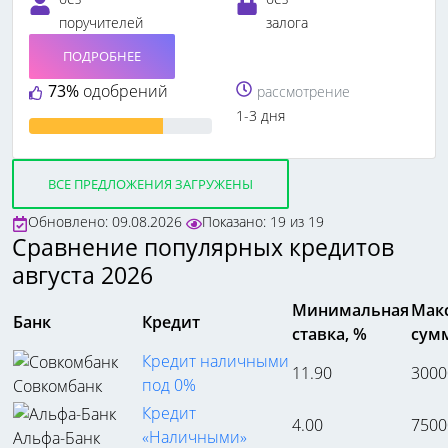
поручителей
залога
ПОДРОБНЕЕ
73%
одобрений
рассмотрение
1-3 дня
ВСЕ ПРЕДЛОЖЕНИЯ ЗАГРУЖЕНЫ
Обновлено: 09.08.2026
Показано:
19
из
19
Сравнение популярных кредитов
августа 2026
Минимальная
Мак
Банк
Кредит
ставка, %
сумм
Кредит наличными
11.90
3000
под 0%
Совкомбанк
Кредит
4.00
7500
«Наличными»
Альфа-Банк