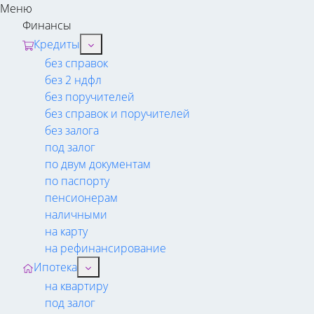
Меню
Финансы
Кредиты
без справок
без 2 ндфл
без поручителей
без справок и поручителей
без залога
под залог
по двум документам
по паспорту
пенсионерам
наличными
на карту
на рефинансирование
Ипотека
на квартиру
под залог