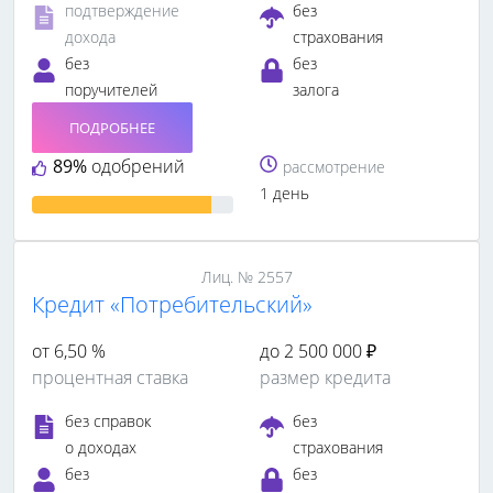
подтверждение
без
дохода
страхования
без
без
поручителей
залога
ПОДРОБНЕЕ
89%
одобрений
рассмотрение
1 день
Лиц. № 2557
Кредит «Потребительский»
от 6,50 %
до 2 500 000 ₽
процентная ставка
размер кредита
без справок
без
о доходах
страхования
без
без