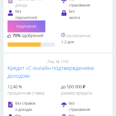
дохода
страхования
без
без
поручителей
залога
ПОДРОБНЕЕ
70%
одобрений
рассмотрение
1-2 дня
Лиц. № 1745
Кредит «С онлайн подтверждением
доходов»
12,40 %
до 500 000 ₽
процентная ставка
размер кредита
без справок
без
о доходах
страхования
без
без