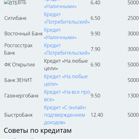
ВТБ
6.40
5000
«Наличными»
Кредит
Ситибанк
6.50
2500
«Потребительский»
Кредит
Восточный Банк
9.90
3000
«Наличными»
Росгосстрах
Кредит
7.90
3000
Банк
«Потребительский»
Кредит «На любые
ФК Открытие
6.90
5000
цели»
Кредит «На любые
Банк ЗЕНИТ
5000
цели»
Кредит «На все про
Газэнергобанк
9.50
1300
все»
Кредит «С онлайн
БыстроБанк
подтверждением
12.40
5000
доходов»
Советы по кредитам