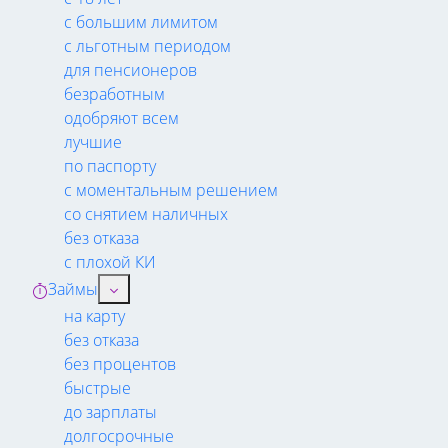
с большим лимитом
с льготным периодом
для пенсионеров
безработным
одобряют всем
лучшие
по паспорту
с моментальным решением
со снятием наличных
без отказа
с плохой КИ
Займы
на карту
без отказа
без процентов
быстрые
до зарплаты
долгосрочные