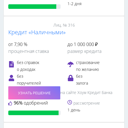
1-2 дня
Лиц. № 316
Кредит «Наличными»
от 7,90 %
до 1 000 000 ₽
процентная ставка
размер кредита
без справок
страхование
о доходах
по желанию
без
без
поручителей
залога
на сайте Хоум Кредит Банка
УЗНАТЬ РЕШЕНИЕ
96%
одобрений
рассмотрение
1 день