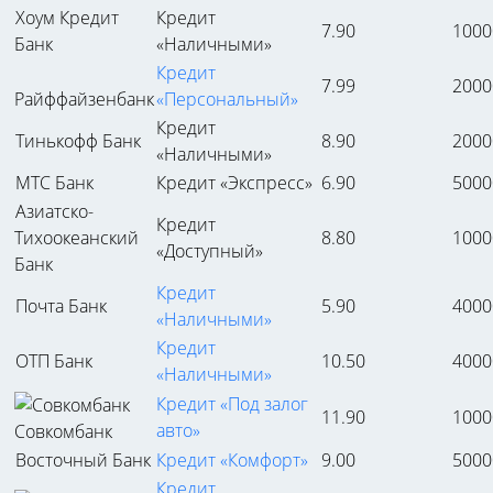
Хоум Кредит
Кредит
7.90
1000
Банк
«Наличными»
Кредит
7.99
2000
Райффайзенбанк
«Персональный»
Кредит
Тинькофф Банк
8.90
2000
«Наличными»
МТС Банк
Кредит «Экспресс»
6.90
5000
Азиатско-
Кредит
Тихоокеанский
8.80
1000
«Доступный»
Банк
Кредит
Почта Банк
5.90
4000
«Наличными»
Кредит
ОТП Банк
10.50
4000
«Наличными»
Кредит «Под залог
11.90
1000
авто»
Совкомбанк
Восточный Банк
Кредит «Комфорт»
9.00
5000
Кредит