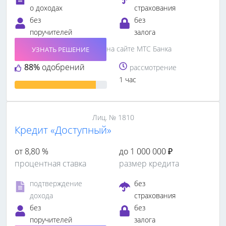
о доходах
страхования
без
без
поручителей
залога
на сайте МТС Банка
УЗНАТЬ РЕШЕНИЕ
88%
одобрений
рассмотрение
1 час
Лиц. № 1810
Кредит «Доступный»
от 8,80 %
до 1 000 000 ₽
процентная ставка
размер кредита
подтверждение
без
дохода
страхования
без
без
поручителей
залога