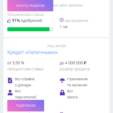
на сайте Азиатско-
УЗНАТЬ РЕШЕНИЕ
Тихоокеанского Банка
91%
одобрений
рассмотрение
1 час
Лиц. № 650
Кредит «Наличными»
от 5,90 %
до 4 000 000 ₽
процентная ставка
размер кредита
без справок
страхование
о доходах
по желанию
без
без
поручителей
залога
ПОДРОБНЕЕ