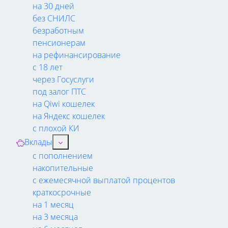
на 30 дней
без СНИЛС
безработным
пенсионерам
на рефинансирование
с 18 лет
через Госуслуги
под залог ПТС
на Qiwi кошелек
на Яндекс кошелек
с плохой КИ
Вклады
с пополнением
накопительные
с ежемесячной выплатой процентов
краткосрочные
на 1 месяц
на 3 месяца