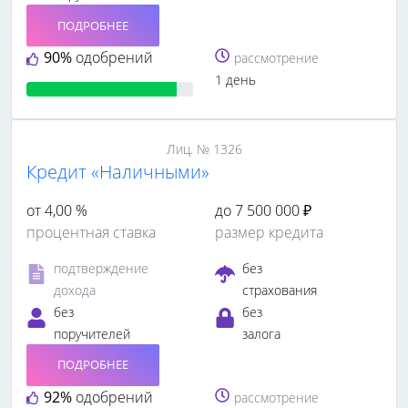
ПОДРОБНЕЕ
90%
одобрений
рассмотрение
1 день
Лиц. № 1326
Кредит «Наличными»
от 4,00 %
до 7 500 000 ₽
процентная ставка
размер кредита
подтверждение
без
дохода
страхования
без
без
поручителей
залога
ПОДРОБНЕЕ
92%
одобрений
рассмотрение