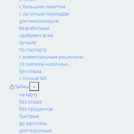
с большим лимитом
с льготным периодом
для пенсионеров
безработным
одобряют всем
лучшие
по паспорту
с моментальным решением
со снятием наличных
без отказа
с плохой КИ
Займы
на карту
без отказа
без процентов
быстрые
до зарплаты
долгосрочные