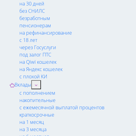
на 30 дней
без СНИЛС
безработным
пенсионерам
на рефинансирование
с 18 лет
через Госуслуги
под залог ПТС
на Qiwi кошелек
на Яндекс кошелек
с плохой КИ
Вклады
с пополнением
накопительные
с ежемесячной выплатой процентов
краткосрочные
на 1 месяц
на 3 месяца