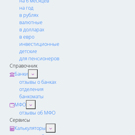
на 6 месяцев
на год
в рублях
валютные
в долларах
в евро
инвестиционные
детские
для пенсионеров
Справочник
Банки
отзывы о банках
отделения
банкоматы
МФО
отзывы об МФО
Сервисы
Калькуляторы