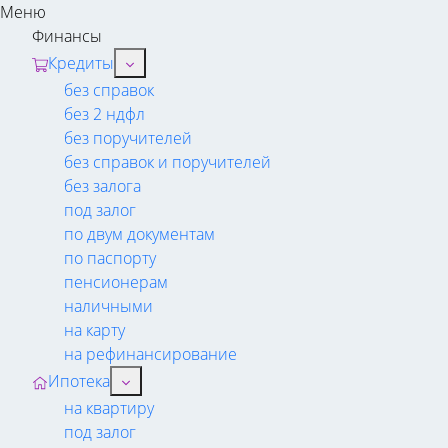
Меню
Финансы
Кредиты
без справок
без 2 ндфл
без поручителей
без справок и поручителей
без залога
под залог
по двум документам
по паспорту
пенсионерам
наличными
на карту
на рефинансирование
Ипотека
на квартиру
под залог