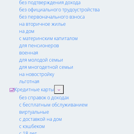
без подтверждения дохода
без официального трудоустройства
без первоначального взноса
на вторичное жилье
на дом
с материнским капиталом
для пенсионеров
военная
для молодой семьи
для многодетной семьи
на новостройку
льготная
Кредитные карты
без справок о доходах
с бесплатным обслуживанием
виртуальные
с доставкой на дом
с кэшбеком
с 18 лет