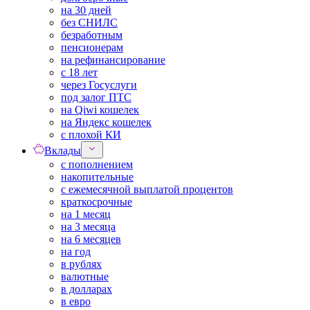
на 30 дней
без СНИЛС
безработным
пенсионерам
на рефинансирование
с 18 лет
через Госуслуги
под залог ПТС
на Qiwi кошелек
на Яндекс кошелек
с плохой КИ
Вклады
с пополнением
накопительные
с ежемесячной выплатой процентов
краткосрочные
на 1 месяц
на 3 месяца
на 6 месяцев
на год
в рублях
валютные
в долларах
в евро