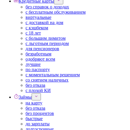
Кредитные карты
без справок о доходах
с бесплатным обслуживанием
виртуальные
с доставкой на дом
с кэшбеком
с 18 лет
с большим лимитом
с льготным периодом
для пенсионеров
безработным
одобряют всем
лучшие
по паспорту
с моментальным решением
со снятием наличных
без отказа
с плохой КИ
Займы
на карту
без отказа
без процентов
быстрые
до зарплаты
долгосрочные