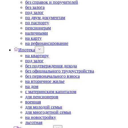
без справок и поручителей
без залога
под залог
по двум документам
по паспорту
пенсионерам
наличными
на карту
на рефинансирование
Ипотека
на квартиру
под залог
без подтверждения дохода
без официального трудоустройства
без первоначального взноса
на вторичное жилье
на дом
с материнским капиталом
для пенсионеров
военная
для молодой семьи
для многодетной семьи
на новостройку
льготная