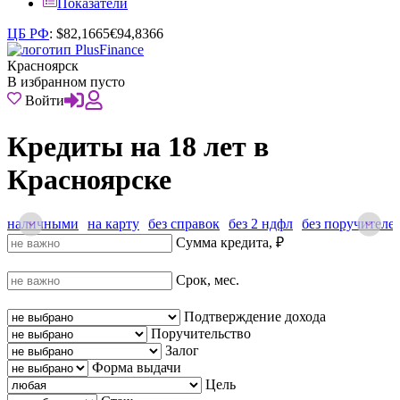
Показатели
ЦБ РФ
:
$
82,1665
€
94,8366
Красноярск
В избранном пусто
Войти
Кредиты на 18 лет в
Красноярске
наличными
на карту
без справок
без 2 ндфл
без поручителе
Сумма кредита, ₽
Срок, мес.
Подтверждение дохода
Поручительство
Залог
Форма выдачи
Цель