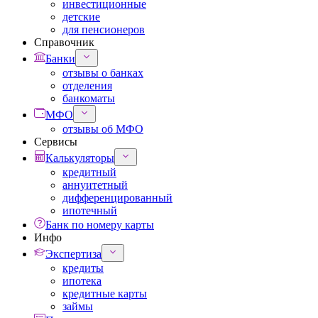
инвестиционные
детские
для пенсионеров
Справочник
Банки
отзывы о банках
отделения
банкоматы
МФО
отзывы об МФО
Сервисы
Калькуляторы
кредитный
аннуитетный
дифференцированный
ипотечный
Банк по номеру карты
Инфо
Экспертиза
кредиты
ипотека
кредитные карты
займы